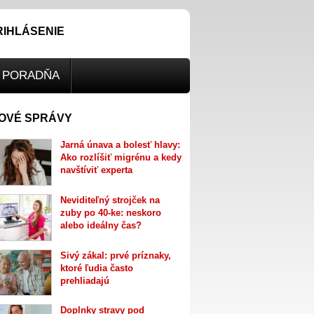
RIHLÁSENIE
PORADŇA
OVÉ SPRÁVY
Jarná únava a bolesť hlavy:
Ako rozlíšiť migrénu a kedy
navštíviť experta
Neviditeľný strojček na
zuby po 40-ke: neskoro
alebo ideálny čas?
Sivý zákal: prvé príznaky,
ktoré ľudia často
prehliadajú
Doplnky stravy pod