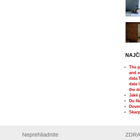
NAJČ
The p
and a
data.
data 
the d
Jaké 
Du få
Dover
Skarp
Neprehliadnite
ZDRAV