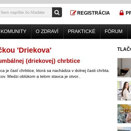
REGISTRÁCIA
P
KOMUNITY
O ZDRAVÍ
PRAKTICKÉ
FÓRUM
kou 'Driekova'
TLAČ
umbálnej (driekovej) chrbtice
ca je časť chrbtice, ktorá sa nachádza v dolnej časti chrbta.
cov. Medzi oblúkom a telom stavca je otvor..