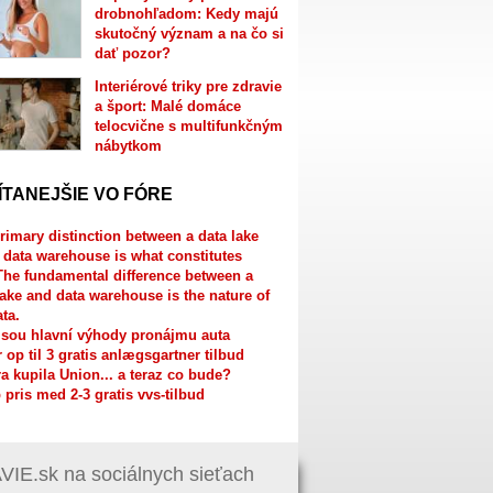
drobnohľadom: Kedy majú
skutočný význam a na čo si
dať pozor?
Interiérové triky pre zdravie
a šport: Malé domáce
telocvične s multifunkčným
nábytkom
ÍTANEJŠIE VO FÓRE
rimary distinction between a data lake
 data warehouse is what constitutes
The fundamental difference between a
lake and data warehouse is the nature of
ata.
jsou hlavní výhody pronájmu auta
r op til 3 gratis anlægsgartner tilbud
a kupila Union... a teraz co bude?
 pris med 2-3 gratis vvs-tilbud
IE.sk na sociálnych sieťach