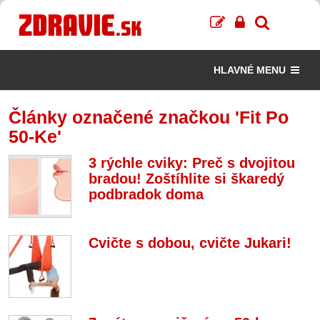
HLAVNÉ MENU
Články označené značkou 'Fit Po
50-Ke'
3 rýchle cviky: Preč s dvojitou
bradou! Zoštíhlite si škaredý
podbradok doma
Cvičte s dobou, cvičte Jukari!