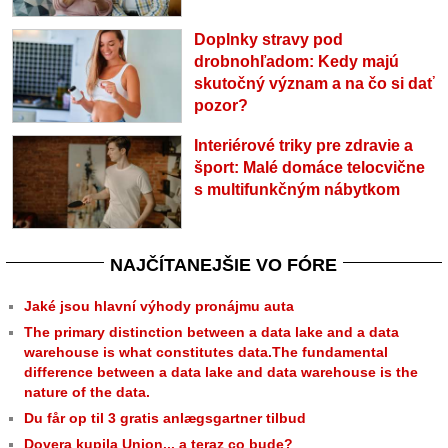
Doplnky stravy pod
drobnohľadom: Kedy majú
skutočný význam a na čo si dať
pozor?
Interiérové triky pre zdravie a
šport: Malé domáce telocvične
s multifunkčným nábytkom
NAJČÍTANEJŠIE VO FÓRE
Jaké jsou hlavní výhody pronájmu auta
The primary distinction between a data lake and a data
warehouse is what constitutes data.The fundamental
difference between a data lake and data warehouse is the
nature of the data.
Du får op til 3 gratis anlægsgartner tilbud
Dovera kupila Union... a teraz co bude?