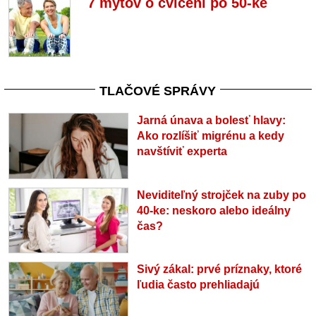
7 mýtov o cvičení po 50-ke
TLAČOVÉ SPRÁVY
Jarná únava a bolesť hlavy:
Ako rozlíšiť migrénu a kedy
navštíviť experta
Neviditeľný strojček na zuby po
40-ke: neskoro alebo ideálny
čas?
Sivý zákal: prvé príznaky, ktoré
ľudia často prehliadajú