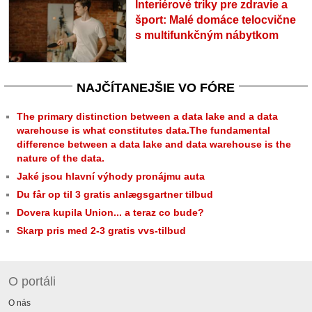
Interiérové triky pre zdravie a
šport: Malé domáce telocvične
s multifunkčným nábytkom
NAJČÍTANEJŠIE VO FÓRE
The primary distinction between a data lake and a data
warehouse is what constitutes data.The fundamental
difference between a data lake and data warehouse is the
nature of the data.
Jaké jsou hlavní výhody pronájmu auta
Du får op til 3 gratis anlægsgartner tilbud
Dovera kupila Union... a teraz co bude?
Skarp pris med 2-3 gratis vvs-tilbud
O portáli
O nás