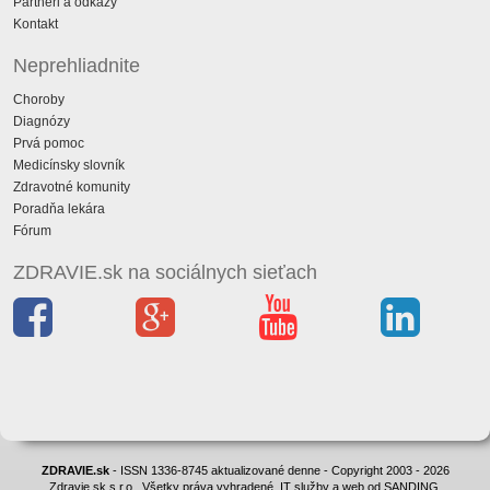
Partneri a odkazy
Kontakt
Neprehliadnite
Choroby
Diagnózy
Prvá pomoc
Medicínsky slovník
Zdravotné komunity
Poradňa lekára
Fórum
ZDRAVIE.sk na sociálnych sieťach
ZDRAVIE.sk
- ISSN 1336-8745 aktualizované denne - Copyright 2003 - 2026
Zdravie.sk s.r.o., Všetky práva vyhradené. IT služby a web od SANDING.