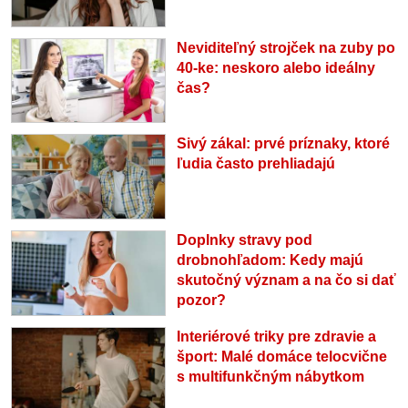
Neviditeľný strojček na zuby po
40-ke: neskoro alebo ideálny
čas?
Sivý zákal: prvé príznaky, ktoré
ľudia často prehliadajú
Doplnky stravy pod
drobnohľadom: Kedy majú
skutočný význam a na čo si dať
pozor?
Interiérové triky pre zdravie a
šport: Malé domáce telocvične
s multifunkčným nábytkom