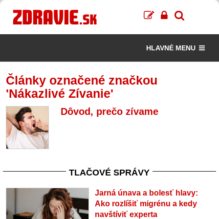
HLAVNÉ MENU
Články označené značkou
'Nákazlivé Zívanie'
Dôvod, prečo zívame
TLAČOVÉ SPRÁVY
Jarná únava a bolesť hlavy:
Ako rozlíšiť migrénu a kedy
navštíviť experta