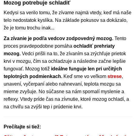
Mozog potrebuje schladiť
Kedysi sa verilo tomu, že zívame najmä vtedy, keď má naše
telo nedostatok kyslíka. Na základe pokusov sa dokázalo,
že je tomu trochu inak...
Za zívanie je podľa vedcov zodpovedný mozog.
Tento
proces pravdepodobne pomáha
ochladiť prehriaty
mozog.
Vedci prišli na to, že zívaním sa zrýchľuje prietok
krvi v mozgu, čím sa ochladzuje a následne začne lepšie
fungovať. Mozog totiž
ideálne funguje len pri určitých
teplotných podmienkach.
Keď sme vo veľkom
strese
,
unavení, vyčerpaní alebo nahnevaní, teplota mozgu sa
mierne zvyšuje. No súčasne sa nám spomalí myslenie a
reflexy. Vtedy príde čas na zívnutie, ktoré mozog ochladí, a
na chvíľu sa zvýši tep i prúdenie krvi.
Prečítajte si tiež: