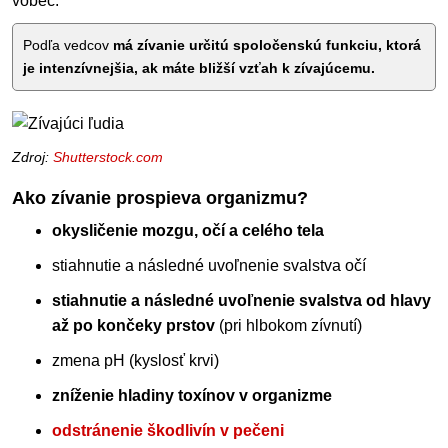
vôbec.
Podľa vedcov
má zívanie určitú spoločenskú funkciu, ktorá
je intenzívnejšia, ak máte bližší vzťah k zívajúcemu.
Zdroj:
Shutterstock.com
Ako zívanie prospieva organizmu?
okysličenie mozgu, očí a celého tela
stiahnutie a následné uvoľnenie svalstva očí
stiahnutie a následné uvoľnenie svalstva od hlavy
až po končeky prstov
(pri hlbokom zívnutí)
zmena pH (kyslosť krvi)
zníženie hladiny toxínov v organizme
odstránenie škodlivín v pečeni