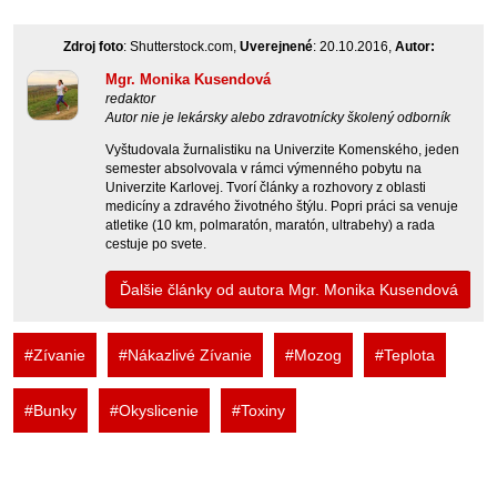
Zdroj foto
: Shutterstock.com,
Uverejnené
: 20.10.2016,
Autor:
Mgr. Monika Kusendová
redaktor
Autor nie je lekársky alebo zdravotnícky školený odborník
Vyštudovala žurnalistiku na Univerzite Komenského, jeden
semester absolvovala v rámci výmenného pobytu na
Univerzite Karlovej. Tvorí články a rozhovory z oblasti
medicíny a zdravého životného štýlu. Popri práci sa venuje
atletike (10 km, polmaratón, maratón, ultrabehy) a rada
cestuje po svete.
Ďalšie články od autora Mgr. Monika Kusendová
#Zívanie
#Nákazlivé Zívanie
#Mozog
#Teplota
#Bunky
#Okyslicenie
#Toxiny