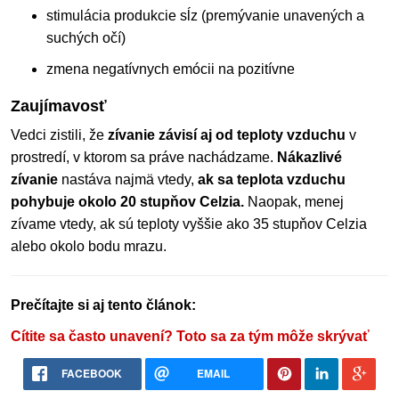
stimulácia produkcie sĺz (premývanie unavených a
suchých očí)
zmena negatívnych emócii na pozitívne
Zaujímavosť
Vedci zistili, že
zívanie závisí aj od teploty vzduchu
v
prostredí, v ktorom sa práve nachádzame.
Nákazlivé
zívanie
nastáva najmä vtedy,
ak sa teplota vzduchu
pohybuje okolo 20 stupňov Celzia.
Naopak, menej
zívame vtedy, ak sú teploty vyššie ako 35 stupňov Celzia
alebo okolo bodu mrazu.
Prečítajte si aj tento článok:
Cítite sa často unavení? Toto sa za tým môže skrývať
FACEBOOK
EMAIL