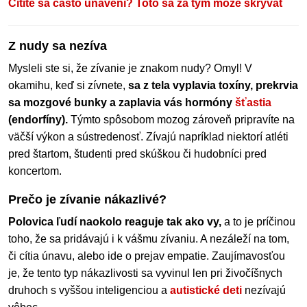
Cítite sa často unavení? Toto sa za tým môže skrývať
Z nudy sa nezíva
Mysleli ste si, že zívanie je znakom nudy? Omyl! V
okamihu, keď si zívnete,
sa z tela vyplavia toxíny, prekrvia
sa mozgové bunky a zaplavia vás hormóny
šťastia
(endorfíny).
Týmto spôsobom mozog zároveň pripravíte na
väčší výkon a sústredenosť. Zívajú napríklad niektorí atléti
pred štartom, študenti pred skúškou či hudobníci pred
koncertom.
Prečo je zívanie nákazlivé?
Polovica ľudí naokolo reaguje tak ako vy,
a to je príčinou
toho, že sa pridávajú i k vášmu zívaniu. A nezáleží na tom,
či cítia únavu, alebo ide o prejav empatie. Zaujímavosťou
je, že tento typ nákazlivosti sa vyvinul len pri živočíšnych
druhoch s vyššou inteligenciou a
autistické deti
nezívajú