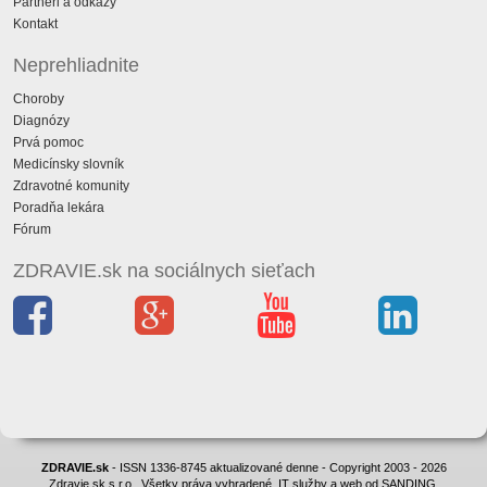
Partneri a odkazy
Kontakt
Neprehliadnite
Choroby
Diagnózy
Prvá pomoc
Medicínsky slovník
Zdravotné komunity
Poradňa lekára
Fórum
ZDRAVIE.sk na sociálnych sieťach
ZDRAVIE.sk
- ISSN 1336-8745 aktualizované denne - Copyright 2003 - 2026
Zdravie.sk s.r.o., Všetky práva vyhradené. IT služby a web od SANDING.