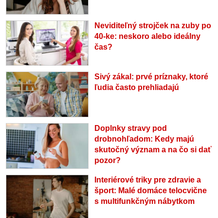
Neviditeľný strojček na zuby po
40-ke: neskoro alebo ideálny
čas?
Sivý zákal: prvé príznaky, ktoré
ľudia často prehliadajú
Doplnky stravy pod
drobnohľadom: Kedy majú
skutočný význam a na čo si dať
pozor?
Interiérové triky pre zdravie a
šport: Malé domáce telocvične
s multifunkčným nábytkom