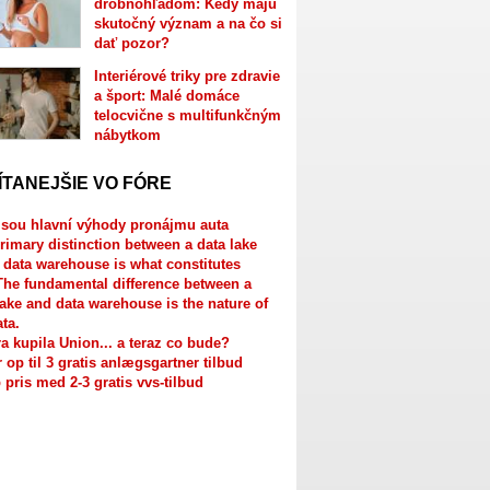
drobnohľadom: Kedy majú
skutočný význam a na čo si
dať pozor?
Interiérové triky pre zdravie
a šport: Malé domáce
telocvične s multifunkčným
nábytkom
ÍTANEJŠIE VO FÓRE
jsou hlavní výhody pronájmu auta
rimary distinction between a data lake
 data warehouse is what constitutes
The fundamental difference between a
lake and data warehouse is the nature of
ata.
a kupila Union... a teraz co bude?
r op til 3 gratis anlægsgartner tilbud
 pris med 2-3 gratis vvs-tilbud