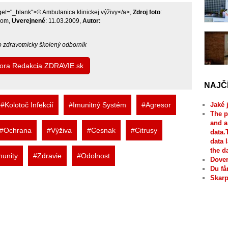
arget="_blank">© Ambulanica klinickej výživy</a>,
Zdroj foto
:
.com,
Uverejnené
: 11.03.2009,
Autor:
bo zdravotnícky školený odborník
utora Redakcia ZDRAVIE.sk
NAJČ
#Kolotoč Infekcií
#Imunitný Systém
#Agresor
Jaké 
The p
and a
#Ochrana
#Výživa
#Cesnak
#Citrusy
data.
data 
the d
unity
#Zdravie
#Odolnost
Dover
Du få
Skarp