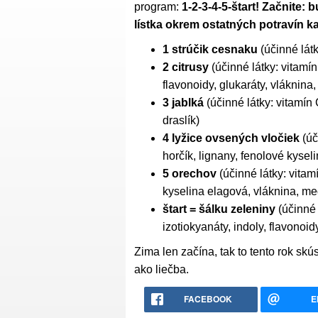
program:
1-2-3-4-5-štart! Začnite:
lístka okrem ostatných potravín 
1 strúčik cesnaku
(účinné látky
2 citrusy
(účinné látky: vitamín
flavonoidy, glukaráty, vláknina, 
3 jablká
(účinné látky: vitamín 
draslík)
4 lyžice ovsených vločiek
(úč
horčík, lignany, fenolové kyseli
5 orechov
(účinné látky: vitam
kyselina elagová, vláknina, meď
štart = šálku zeleniny
(účinné 
izotiokyanáty, indoly, flavonoid
Zima len začína, tak to tento rok skú
ako liečba.
FACEBOOK
E