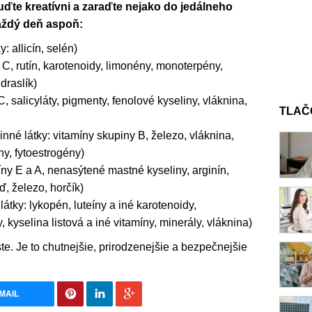
 buďte kreatívni a zaraďte nejako do jedálneho
každý deň aspoň:
: allicín, selén)
 C, rutín, karotenoidy, limonény, monoterpény,
draslík)
C, salicyláty, pigmenty, fenolové kyseliny, vláknina,
TLAČ
inné látky: vitamíny skupiny B, železo, vláknina,
ny, fytoestrogény)
íny E a A, nenasýtené mastné kyseliny, arginín,
, železo, horčík)
látky: lykopén, luteíny a iné karotenoidy,
y, kyselina listová a iné vitamíny, minerály, vláknina)
ste. Je to chutnejšie, prirodzenejšie a bezpečnejšie
MAIL