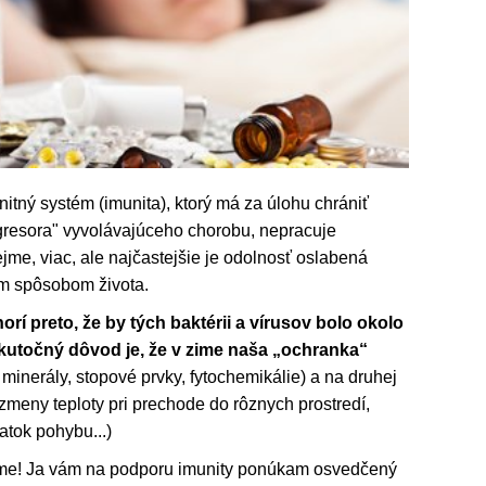
nitný systém (imunita), ktorý má za úlohu chrániť
gresora" vyvolávajúceho chorobu, nepracuje
jme, viac, ale najčastejšie je odolnosť oslabená
m spôsobom života.
orí preto, že by tých baktérii a vírusov bolo okolo
skutočný dôvod je, že v zime naša „ochranka“
 minerály, stopové prvky, fytochemikálie) a na druhej
zmeny teploty pri prechode do rôznych prostredí,
atok pohybu...)
jme! Ja vám na podporu imunity ponúkam osvedčený