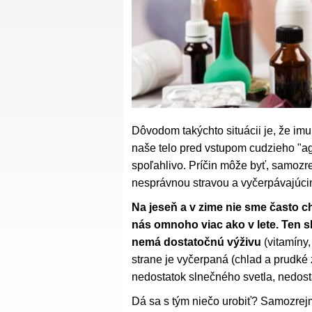
Dôvodom takýchto situácii je, že imu
naše telo pred vstupom cudzieho "a
spoľahlivo. Príčin môže byť, samozre
nesprávnou stravou a vyčerpávajúci
Na jeseň a v zime nie sme často ch
nás omnoho viac ako v lete. Ten 
nemá dostatočnú výživu
(vitamíny,
strane je vyčerpaná (chlad a prudké 
nedostatok slnečného svetla, nedost
Dá sa s tým niečo urobiť? Samozre