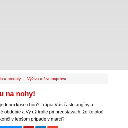
lo a recepty
Výživa a životospráva
u na nohy!
v jednom kuse chorí? Trápia Vás často angíny a
 obdobie a Vy už trpíte pri predstavách, že kolotoč
 skončí v lepšom prípade v marci?