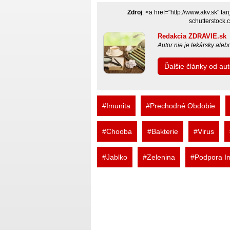
Zdroj
: <a href="http://www.akv.sk" t
schutterstock
Redakcia ZDRAVIE.sk
Autor nie je lekársky ale
Ďalšie články od a
#Imunita
#Prechodné Obdobie
#Chooba
#Bakterie
#Virus
#Jablko
#Zelenina
#Podpora Im