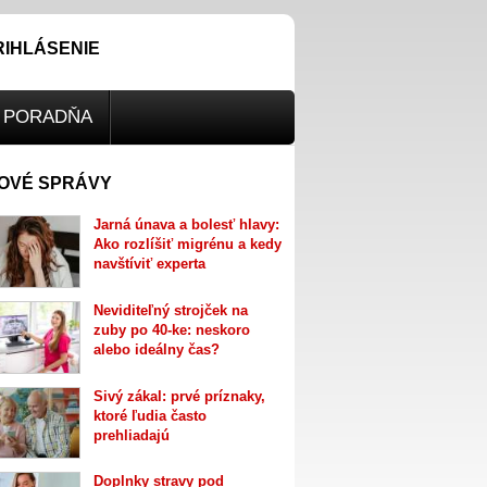
RIHLÁSENIE
PORADŇA
OVÉ SPRÁVY
Jarná únava a bolesť hlavy:
Ako rozlíšiť migrénu a kedy
navštíviť experta
Neviditeľný strojček na
zuby po 40-ke: neskoro
alebo ideálny čas?
Sivý zákal: prvé príznaky,
ktoré ľudia často
prehliadajú
Doplnky stravy pod