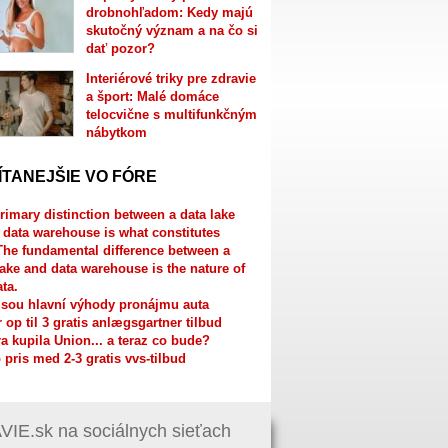
drobnohľadom: Kedy majú
skutočný význam a na čo si
dať pozor?
Interiérové triky pre zdravie
a šport: Malé domáce
telocvične s multifunkčným
nábytkom
ÍTANEJŠIE VO FÓRE
rimary distinction between a data lake
 data warehouse is what constitutes
The fundamental difference between a
lake and data warehouse is the nature of
ata.
jsou hlavní výhody pronájmu auta
r op til 3 gratis anlægsgartner tilbud
a kupila Union... a teraz co bude?
 pris med 2-3 gratis vvs-tilbud
IE.sk na sociálnych sieťach