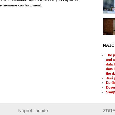
avého životného štýlu pozná každý. No aj tak sa
e nemáme čas ho zmeniť.
NAJČ
The p
and a
data.
data 
the d
Jaké 
Du få
Dover
Skarp
Neprehliadnite
ZDRAV