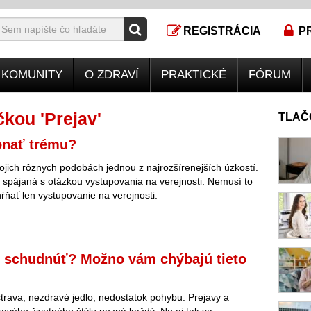
REGISTRÁCIA
P
KOMUNITY
O ZDRAVÍ
PRAKTICKÉ
FÓRUM
kou 'Prejav'
TLAČ
onať trému?
ojich rôznych podobách jednou z najrozšírenejších úzkostí.
 spájaná s otázkou vystupovania na verejnosti. Nemusí to
ŕňať len vystupovanie na verejnosti.
 schudnúť? Možno vám chýbajú tieto
trava, nezdravé jedlo, nedostatok pohybu. Prejavy a