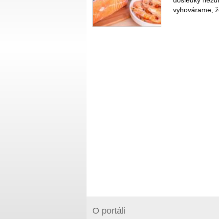
dôsledky nezdr
vyhovárame, ž
O portáli