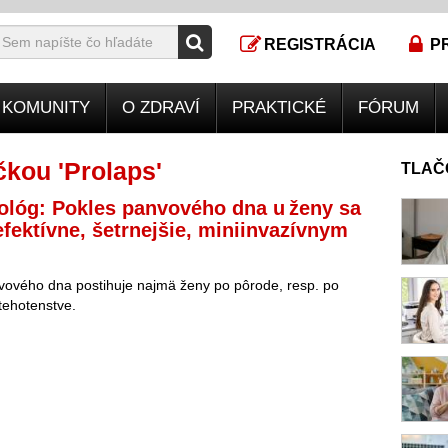
REGISTRÁCIA
P
KOMUNITY
O ZDRAVÍ
PRAKTICKÉ
FÓRUM
kou 'Prolaps'
TLAČ
lóg: Pokles panvového dna u ženy sa
 efektívne, šetrnejšie, miniinvazívnym
vového dna postihuje najmä ženy po pôrode, resp. po
tehotenstve.