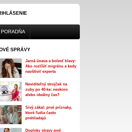
RIHLÁSENIE
PORADŇA
OVÉ SPRÁVY
Jarná únava a bolesť hlavy:
Ako rozlíšiť migrénu a kedy
navštíviť experta
Neviditeľný strojček na
zuby po 40-ke: neskoro
alebo ideálny čas?
Sivý zákal: prvé príznaky,
ktoré ľudia často
prehliadajú
Doplnky stravy pod