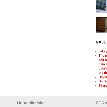
NAJČ
Jaké 
The p
and a
data.
data 
the d
Dover
Du få
Skarp
Neprehliadnite
ZDRAV