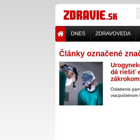
DNES
ZDRAVOVEDA
Články označené znač
Urogyneko
dá riešiť
zákrokom
Oslabenie pan
viacpočetnom 