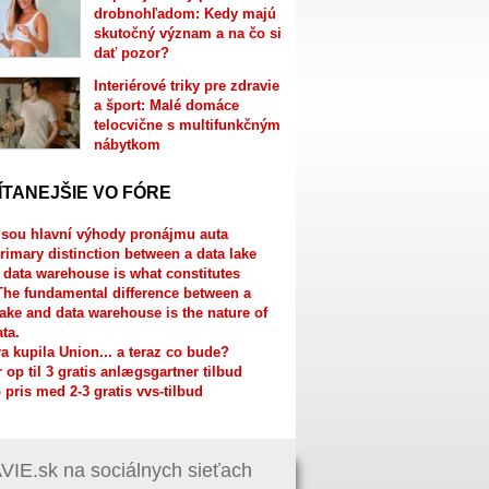
drobnohľadom: Kedy majú
skutočný význam a na čo si
dať pozor?
Interiérové triky pre zdravie
a šport: Malé domáce
telocvične s multifunkčným
nábytkom
ÍTANEJŠIE VO FÓRE
jsou hlavní výhody pronájmu auta
rimary distinction between a data lake
 data warehouse is what constitutes
The fundamental difference between a
lake and data warehouse is the nature of
ata.
a kupila Union... a teraz co bude?
r op til 3 gratis anlægsgartner tilbud
 pris med 2-3 gratis vvs-tilbud
IE.sk na sociálnych sieťach