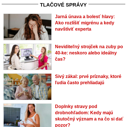
TLAČOVÉ SPRÁVY
Jarná únava a bolesť hlavy:
Ako rozlíšiť migrénu a kedy
navštíviť experta
Neviditeľný strojček na zuby po
40-ke: neskoro alebo ideálny
čas?
Sivý zákal: prvé príznaky, ktoré
ľudia často prehliadajú
Doplnky stravy pod
drobnohľadom: Kedy majú
skutočný význam a na čo si dať
pozor?