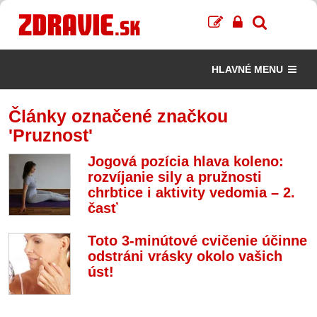
HLAVNÉ MENU
Články označené značkou
'Pruznost'
Jogová pozícia hlava koleno:
rozvíjanie sily a pružnosti
chrbtice i aktivity vedomia – 2.
časť
Toto 3-minútové cvičenie účinne
odstráni vrásky okolo vašich
úst!