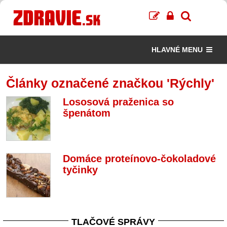
HLAVNÉ MENU
Články označené značkou 'Rýchly'
Lososová praženica so
špenátom
Domáce proteínovo-čokoladové
tyčinky
TLAČOVÉ SPRÁVY