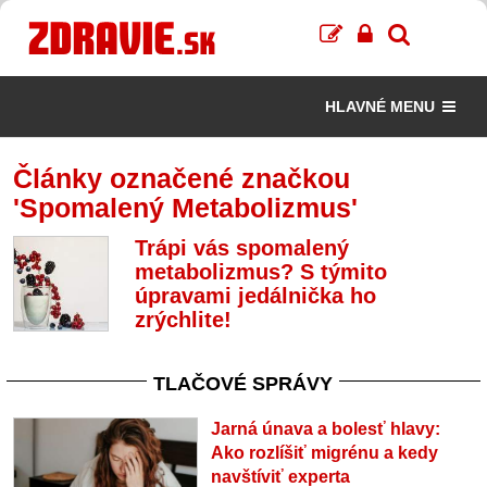
HLAVNÉ MENU
Články označené značkou
'Spomalený Metabolizmus'
Trápi vás spomalený
metabolizmus? S týmito
úpravami jedálnička ho
zrýchlite!
TLAČOVÉ SPRÁVY
Jarná únava a bolesť hlavy:
Ako rozlíšiť migrénu a kedy
navštíviť experta