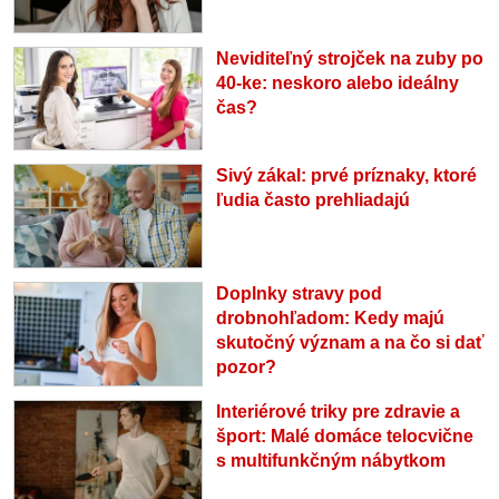
Neviditeľný strojček na zuby po
40-ke: neskoro alebo ideálny
čas?
Sivý zákal: prvé príznaky, ktoré
ľudia často prehliadajú
Doplnky stravy pod
drobnohľadom: Kedy majú
skutočný význam a na čo si dať
pozor?
Interiérové triky pre zdravie a
šport: Malé domáce telocvične
s multifunkčným nábytkom