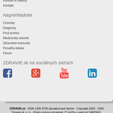
Partneri a odkazy
Kontakt
Neprehliadnite
Choroby
Diagnózy
Prvá pomoc
Medicínsky slovník
Zdravotné komunity
Poradňa lekára
Fórum
ZDRAVIE.sk na sociálnych sieťach
ZDRAVIE.sk
- ISSN 1336-8745 aktualizované denne - Copyright 2003 - 2026
Zdravie.sk s.r.o., Všetky práva vyhradené. IT služby a web od SANDING.