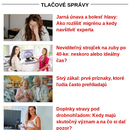
TLAČOVÉ SPRÁVY
Jarná únava a bolesť hlavy:
Ako rozlíšiť migrénu a kedy
navštíviť experta
Neviditeľný strojček na zuby po
40-ke: neskoro alebo ideálny
čas?
Sivý zákal: prvé príznaky, ktoré
ľudia často prehliadajú
Doplnky stravy pod
drobnohľadom: Kedy majú
skutočný význam a na čo si dať
pozor?