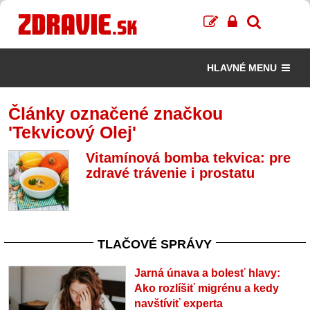
HLAVNÉ MENU
Články označené značkou
'Tekvicový Olej'
Vitamínová bomba tekvica: pre
zdravé trávenie i prostatu
TLAČOVÉ SPRÁVY
Jarná únava a bolesť hlavy:
Ako rozlíšiť migrénu a kedy
navštíviť experta