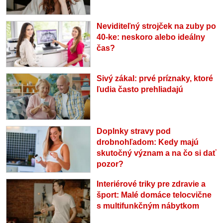
Neviditeľný strojček na zuby po
40-ke: neskoro alebo ideálny
čas?
Sivý zákal: prvé príznaky, ktoré
ľudia často prehliadajú
Doplnky stravy pod
drobnohľadom: Kedy majú
skutočný význam a na čo si dať
pozor?
Interiérové triky pre zdravie a
šport: Malé domáce telocvične
s multifunkčným nábytkom