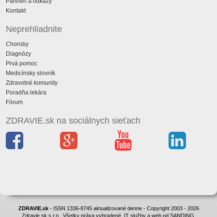
Partneri a odkazy
Kontakt
Neprehliadnite
Choroby
Diagnózy
Prvá pomoc
Medicínsky slovník
Zdravotné komunity
Poradňa lekára
Fórum
ZDRAVIE.sk na sociálnych sieťach
ZDRAVIE.sk
- ISSN 1336-8745 aktualizované denne - Copyright 2003 - 2026
Zdravie.sk s.r.o., Všetky práva vyhradené. IT služby a web od SANDING.