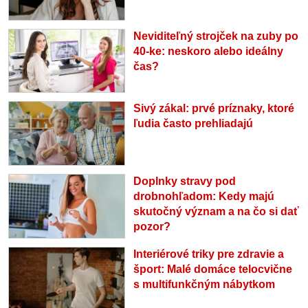
Neviditeľný strojček na zuby po
40-ke: neskoro alebo ideálny
čas?
Sivý zákal: prvé príznaky, ktoré
ľudia často prehliadajú
Doplnky stravy pod
drobnohľadom: Kedy majú
skutočný význam a na čo si dať
pozor?
Interiérové triky pre zdravie a
šport: Malé domáce telocvične
s multifunkčným nábytkom