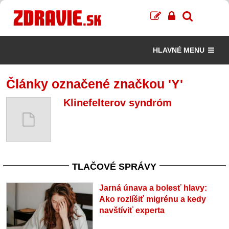
HLAVNÉ MENU
Články označené značkou 'Y'
Klinefelterov syndróm
TLAČOVÉ SPRÁVY
Jarná únava a bolesť hlavy:
Ako rozlíšiť migrénu a kedy
navštíviť experta