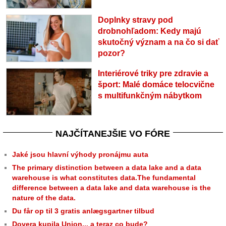
Doplnky stravy pod
drobnohľadom: Kedy majú
skutočný význam a na čo si dať
pozor?
Interiérové triky pre zdravie a
šport: Malé domáce telocvične
s multifunkčným nábytkom
NAJČÍTANEJŠIE VO FÓRE
Jaké jsou hlavní výhody pronájmu auta
The primary distinction between a data lake and a data
warehouse is what constitutes data.The fundamental
difference between a data lake and data warehouse is the
nature of the data.
Du får op til 3 gratis anlægsgartner tilbud
Dovera kupila Union... a teraz co bude?