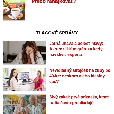
Prečo raňajkovať?
TLAČOVÉ SPRÁVY
Jarná únava a bolesť hlavy:
Ako rozlíšiť migrénu a kedy
navštíviť experta
Neviditeľný strojček na zuby po
40-ke: neskoro alebo ideálny
čas?
Sivý zákal: prvé príznaky, ktoré
ľudia často prehliadajú