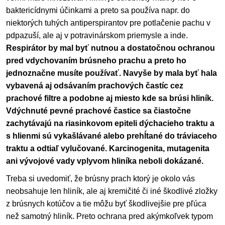
baktericídnymi účinkami a preto sa používa napr. do
niektorých tuhých antiperspirantov pre potlačenie pachu v
pdpazuší, ale aj v potravinárskom priemysle a inde.
Respirátor by mal byť nutnou a dostatočnou ochranou
pred vdychovaním brúsneho prachu a preto ho
jednoznačne musíte používať. Navyše by mala byť hala
vybavená aj odsávaním prachových častíc cez
prachové filtre a podobne aj miesto kde sa brúsi hliník.
Vdýchnuté pevné prachové častice sa čiastočne
zachytávajú na riasinkovom epiteli dýchacieho traktu a
s hlienmi sú vykašlávané alebo prehĺtané do tráviaceho
traktu a odtiaľ vylučované. Karcinogenita, mutagenita
ani vývojové vady vplyvom hliníka neboli dokázané.
Treba si uvedomiť, že brúsny prach ktorý je okolo vás
neobsahuje len hliník, ale aj kremičité či iné škodlivé zložky
z brúsnych kotúčov a tie môžu byť škodlivejšie pre pľúca
než samotný hliník. Preto ochrana pred akýmkoľvek typom