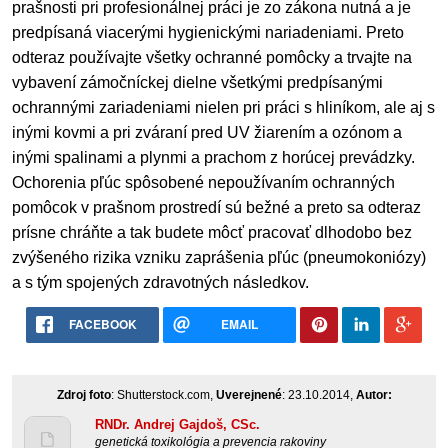
prašnosti pri profesionálnej práci je zo zákona nutná a je
predpísaná viacerými hygienickými nariadeniami. Preto
odteraz používajte všetky ochranné pomôcky a trvajte na
vybavení zámočníckej dielne všetkými predpísanými
ochrannými zariadeniami nielen pri práci s hliníkom, ale aj s
inými kovmi a pri zváraní pred UV žiarením a ozónom a
inými spalinami a plynmi a prachom z horúcej prevádzky.
Ochorenia pľúc spôsobené nepoužívaním ochranných
pomôcok v prašnom prostredí sú bežné a preto sa odteraz
prísne chráňte a tak budete môcť pracovať dlhodobo bez
zvýšeného rizika vzniku zaprášenia pľúc (pneumokoniózy)
a s tým spojených zdravotných následkov.
FACEBOOK
EMAIL
Zdroj foto
: Shutterstock.com,
Uverejnené
: 23.10.2014,
Autor:
RNDr. Andrej Gajdoš, CSc.
genetická toxikológia a prevencia rakoviny