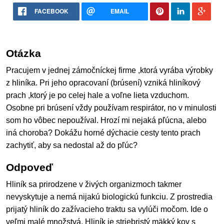
FACEBOOK
EMAIL
Otázka
Pracujem v jednej zámočníckej firme ,ktorá vyrába výrobky
z hliníka. Pri jeho opracovaní (brúsení) vzniká hliníkový
prach ,ktorý je po celej hale a voľne lieta vzduchom.
Osobne pri brúsení vždy používam respirátor, no v minulosti
som ho vôbec nepoužíval. Hrozí mi nejaká pľúcna, alebo
iná choroba? Dokážu horné dýchacie cesty tento prach
zachytiť, aby sa nedostal až do pľúc?
Odpoveď
Hliník sa prirodzene v živých organizmoch takmer
nevyskytuje a nemá nijakú biologickú funkciu. Z prostredia
prijatý hliník do zažívacieho traktu sa vylúči močom. Ide o
veľmi malé množstvá. Hliník je striebristý mäkký kov s