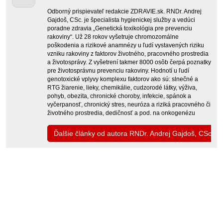
Odborný prispievateľ redakcie ZDRAVIE.sk. RNDr. Andrej
Gajdoš, CSc. je špecialista hygienickej služby a vedúci
poradne zdravia „Genetická toxikológia pre prevenciu
rakoviny“. Už 28 rokov vyšetruje chromozomálne
poškodenia a rizikové anamnézy u ľudí vystavených riziku
vzniku rakoviny z faktorov životného, pracovného prostredia
a životosprávy. Z vyšetrení takmer 8000 osôb čerpá poznatky
pre životosprávnu prevenciu rakoviny. Hodnotí u ľudí
genotoxické vplyvy komplexu faktorov ako sú: slnečné a
RTG žiarenie, lieky, chemikálie, cudzorodé látky, výživa,
pohyb, obezita, chronické choroby, infekcie, spánok a
vyčerpanosť, chronický stres, neuróza a riziká pracovného či
životného prostredia, dedičnosť a pod. na onkogenézu
Ďalšie články od autora RNDr. Andrej Gajdoš, CSc.