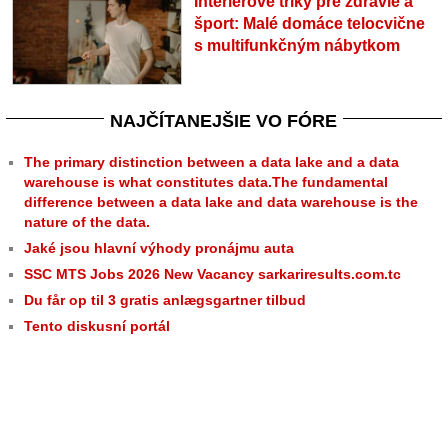
Interiérové triky pre zdravie a
šport: Malé domáce telocvične
s multifunkčným nábytkom
NAJČÍTANEJŠIE VO FÓRE
The primary distinction between a data lake and a data
warehouse is what constitutes data.The fundamental
difference between a data lake and data warehouse is the
nature of the data.
Jaké jsou hlavní výhody pronájmu auta
SSC MTS Jobs 2026 New Vacancy sarkariresults.com.tc
Du får op til 3 gratis anlægsgartner tilbud
Tento diskusní portál