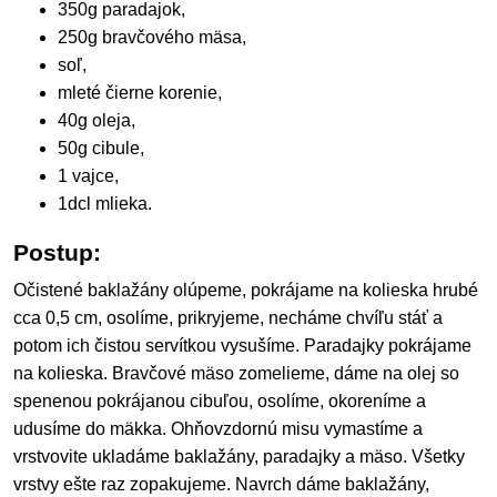
350g paradajok,
250g bravčového mäsa,
soľ,
mleté čierne korenie,
40g oleja,
50g cibule,
1 vajce,
1dcl mlieka.
Postup:
Očistené baklažány olúpeme, pokrájame na kolieska hrubé
cca 0,5 cm, osolíme, prikryjeme, necháme chvíľu stáť a
potom ich čistou servítkou vysušíme. Paradajky pokrájame
na kolieska. Bravčové mäso zomelieme, dáme na olej so
spenenou pokrájanou cibuľou, osolíme, okoreníme a
udusíme do mäkka. Ohňovzdornú misu vymastíme a
vrstvovite ukladáme baklažány, paradajky a mäso. Všetky
vrstvy ešte raz zopakujeme. Navrch dáme baklažány,