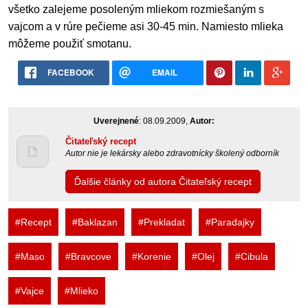
všetko zalejeme posoleným mliekom rozmiešaným s
vajcom a v rúre pečieme asi 30-45 min. Namiesto mlieka
môžeme použiť smotanu.
FACEBOOK
EMAIL
Uverejnené
: 08.09.2009,
Autor:
Čitateľský recept
Autor nie je lekársky alebo zdravotnícky školený odborník
Ďalšie články od autora Čitateľský recept
#Recept
#Baklazan
#Prekladat
#Paradajky
#Maso
#Bravcove
#Korenie
#Olej
#Cibula
#Vajce
#Mlieko