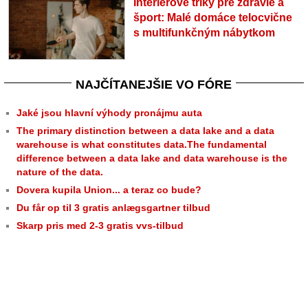
Interiérové triky pre zdravie a
šport: Malé domáce telocvične
s multifunkčným nábytkom
NAJČÍTANEJŠIE VO FÓRE
Jaké jsou hlavní výhody pronájmu auta
The primary distinction between a data lake and a data
warehouse is what constitutes data.The fundamental
difference between a data lake and data warehouse is the
nature of the data.
Dovera kupila Union... a teraz co bude?
Du får op til 3 gratis anlægsgartner tilbud
Skarp pris med 2-3 gratis vvs-tilbud