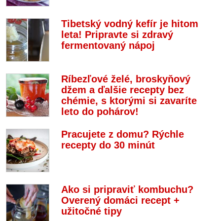
Tibetský vodný kefír je hitom
leta! Pripravte si zdravý
fermentovaný nápoj
Ríbezľové želé, broskyňový
džem a ďalšie recepty bez
chémie, s ktorými si zavaríte
leto do pohárov!
Pracujete z domu? Rýchle
recepty do 30 minút
Ako si pripraviť kombuchu?
Overený domáci recept +
užitočné tipy