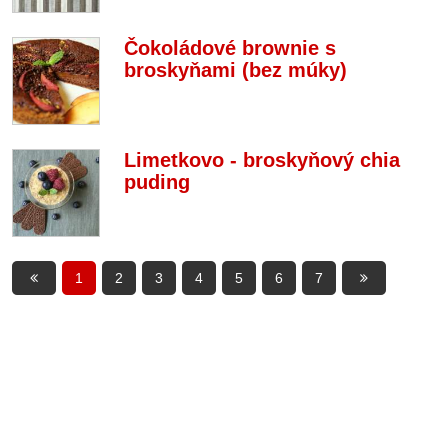
Čokoládové brownie s
broskyňami (bez múky)
Limetkovo - broskyňový chia
puding
1
2
3
4
5
6
7