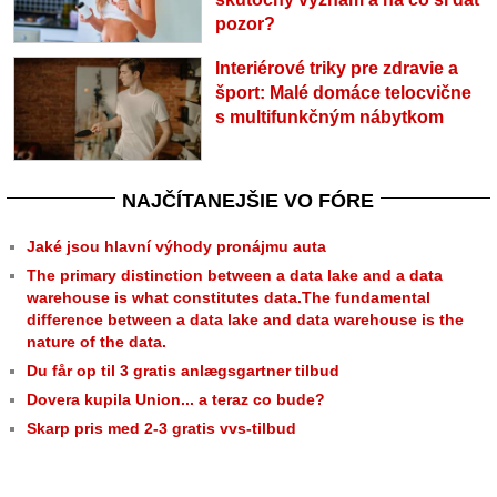
pozor?
Interiérové triky pre zdravie a
šport: Malé domáce telocvične
s multifunkčným nábytkom
NAJČÍTANEJŠIE VO FÓRE
Jaké jsou hlavní výhody pronájmu auta
The primary distinction between a data lake and a data
warehouse is what constitutes data.The fundamental
difference between a data lake and data warehouse is the
nature of the data.
Du får op til 3 gratis anlægsgartner tilbud
Dovera kupila Union... a teraz co bude?
Skarp pris med 2-3 gratis vvs-tilbud