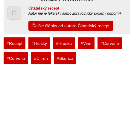
Čitateľský recept
Autor nie je lekársky alebo zdravotnícky školený odborník
Ďalšie články od autora Čitateľský recept
#Recept
#Hrusky
#Hruska
#Vino
#Cervene
#Cervena
#Citrón
#Skorica