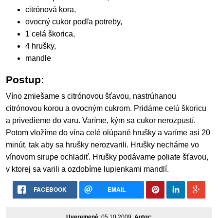
citrónová kora,
ovocný cukor podľa potreby,
1 celá škorica,
4 hrušky,
mandle
Postup:
Víno zmiešame s citrónovou šťavou, nastrúhanou
citrónovou korou a ovocným cukrom. Pridáme celú škoricu
a privedieme do varu. Varíme, kým sa cukor nerozpustí.
Potom vložíme do vína celé olúpané hrušky a varíme asi 20
minút, tak aby sa hrušky nerozvarili. Hrušky necháme vo
vínovom sirupe ochladiť. Hrušky podávame poliate šťavou,
v ktorej sa varili a ozdobíme lupienkami mandlí.
FACEBOOK
EMAIL
Uverejnené
: 05.10.2009,
Autor: