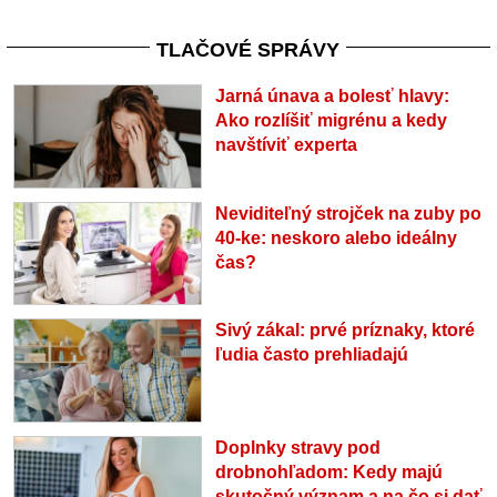
TLAČOVÉ SPRÁVY
Jarná únava a bolesť hlavy:
Ako rozlíšiť migrénu a kedy
navštíviť experta
Neviditeľný strojček na zuby po
40-ke: neskoro alebo ideálny
čas?
Sivý zákal: prvé príznaky, ktoré
ľudia často prehliadajú
Doplnky stravy pod
drobnohľadom: Kedy majú
skutočný význam a na čo si dať