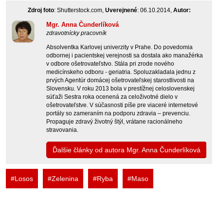
Zdroj foto
: Shutterstock.com,
Uverejnené
: 06.10.2014,
Autor:
Mgr. Anna Čunderlíková
zdravotnícky pracovník
Absolventka Karlovej univerzity v Prahe. Do povedomia
odbornej i pacientskej verejnosti sa dostala ako manažérka
v odbore ošetrovateľstvo. Stála pri zrode nového
medicínskeho odboru - geriatria. Spoluzakladala jednu z
prvých Agentúr domácej ošetrovateľskej starostlivosti na
Slovensku. V roku 2013 bola v prestížnej celoslovenskej
súťaži Sestra roka ocenená za celoživotné dielo v
ošetrovateľstve. V súčasnosti píše pre viaceré internetové
portály so zameraním na podporu zdravia – prevenciu.
Propaguje zdravý životný štýl, vrátane racionálneho
stravovania.
Ďalšie články od autora Mgr. Anna Čunderlíková
#Losos
#Zelenina
#Ryba
#Maso