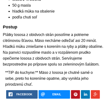
50 g masla
hladká múka na obalenie
podľa chuti soľ
Postup
Plátky lososa z obidvoch strán posolíme a potrieme
citrónovou šťavou. Mäso necháme odležať asi 20 minút.
Hladkú múku zmiešame s korením na ryby a plátky obalíme.
Na panvici rozpustíme maslo a v rozpálenom prudko
opečieme lososa z obidvoch strán. Servírujeme
bezprostredne po príprave spolu so zeleninovým šalátom.
**TIP do kuchyne:** Mäso z lososa je chutné samé o
sebe, preto ho koreníme opatrne, aby vynikla jeho
prirodzenú chuť.
FACEBOOK
EMAIL