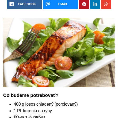
FACEBOOK
EMAIL
Čo budeme potrebovať?
400 g losos chladený (porciovaný)
1 PL korenia na ryby
šťava z ½ citróna