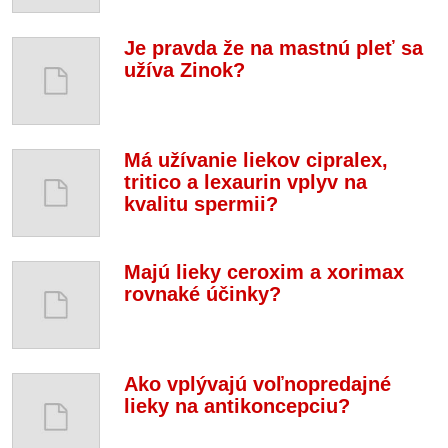
Je pravda že na mastnú pleť sa
užíva Zinok?
Má užívanie liekov cipralex,
tritico a lexaurin vplyv na
kvalitu spermii?
Majú lieky ceroxim a xorimax
rovnaké účinky?
Ako vplývajú voľnopredajné
lieky na antikoncepciu?