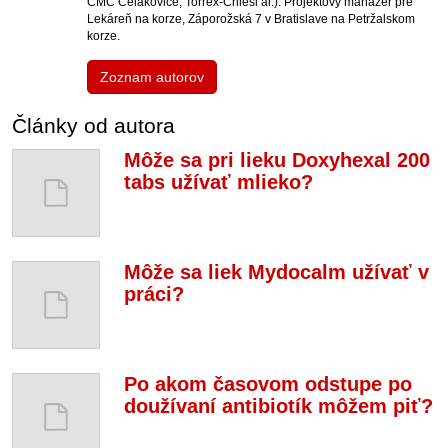
CMC Celakovice, Torrex-Chiesi ai.). Projektový manažér pre
Lekáreň na korze, Záporožská 7 v Bratislave na Petržalskom
korze.
Zoznam autorov
Články od autora
Môže sa pri lieku Doxyhexal 200
tabs užívať mlieko?
Môže sa liek Mydocalm užívať v
práci?
Po akom časovom odstupe po
doužívaní antibiotík môžem piť?