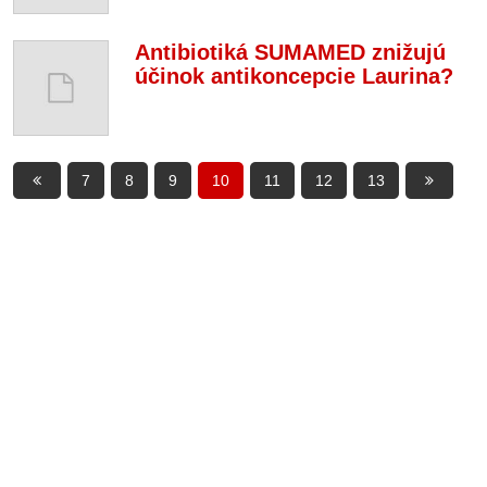
Antibiotiká SUMAMED znižujú
účinok antikoncepcie Laurina?
7
8
9
10
11
12
13