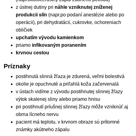
z ústnej dutiny pri
náhle vzniknutej zníženej
produkcii slín
(napr.po podaní anestézie alebo po
operácii), pri dehydratácii, cukrovke, ochoreniach
obličiek
upchatím vývodu kamienkom
priamo
infikovaným poranením
krvnou cestou
Príznaky
postihnutá slinná žľaza je zdurená, veľmi bolestivá
okolie je opuchnuté a priľahlá koža začervenalá
v ústach vidíme z vývodu postihnutej slinnej žľazy
výtok skalenej sliny alebo priamo hnisu
pri postihnutí príušnej slinnej žľazy môže vzniknúť aj
obrna lícneho nervu
pacient má teplotu, v krvnom obraze sú prítomné
známky akútneho zápalu