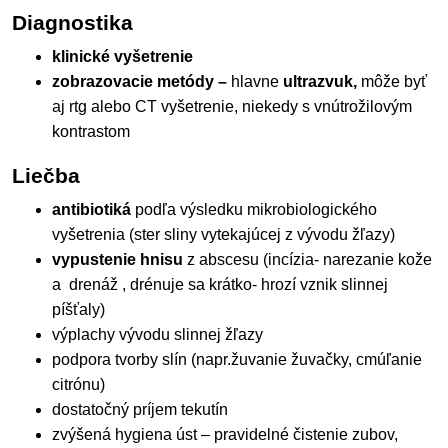
Diagnostika
klinické vyšetrenie
zobrazovacie metódy –
hlavne
ultrazvuk,
môže byť
aj rtg alebo CT vyšetrenie, niekedy s vnútrožilovým
kontrastom
Liečba
antibiotiká
podľa výsledku mikrobiologického
vyšetrenia (ster sliny vytekajúcej z vývodu žľazy)
vypustenie hnisu
z abscesu (incízia- narezanie kože
a drenáž , drénuje sa krátko- hrozí vznik slinnej
píšťaly)
výplachy vývodu slinnej žľazy
podpora tvorby slín (napr.žuvanie žuvačky, cmúľanie
citrónu)
dostatočný príjem tekutín
zvýšená hygiena úst – pravidelné čistenie zubov,