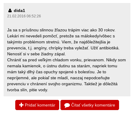
dida1
21.02.2016 06:52:26
Ja sa s príušnou slinnou žľazou trápim viac ako 30 rokov.
Lekári mi nevedeli pomôcť, pretože sa málokedy/vôbec s
takýmto problémom stretnú. Viem, že najdôležitejšia je
prevencia, t.j. angíny, chrípky treba vyležať. Užiť antibiotiká.
Nenosiť si v sebe žiadny zápal.
Chrániť sa pred veľkým chladom vonku, prievanom. Nikdy som
nemala kamienok, o ústnu dutinu sa starám, napriek tomu
mám taký dlhý čas opuchy spojené s bolesťou. Je to
nepríjemné, ale pokiaľ ste mladí, naozaj nepodceňujte
prevenciu v chránení svojho organizmu. Taktiež je dôležitá
tvorba slín, pitie vody.
Pridať komentár
Čítať všetky komentáre