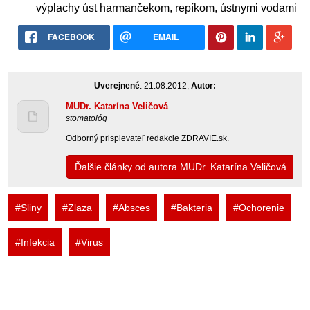
výplachy úst harmančekom, repíkom, ústnymi vodami
FACEBOOK
EMAIL
Uverejnené
: 21.08.2012,
Autor:
MUDr. Katarína Veličová
stomatológ
Odborný prispievateľ redakcie ZDRAVIE.sk.
Ďalšie články od autora MUDr. Katarína Veličová
#Sliny
#Zlaza
#Absces
#Bakteria
#Ochorenie
#Infekcia
#Virus