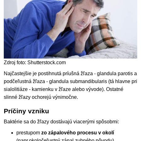
Zdroj foto: Shutterstock.com
Najčastejšie je postihnutá príušná žľaza - glandula parotis a
podčeľustná žľaza - glandula submandibularis (tá hlavne pri
sialolitiáze - kamienku v žľaze alebo vývode). Ostatné
slinné žľazy ochorejú výnimočne.
Príčiny vzniku
Baktérie sa do žľazy dostávajú viacerými spôsobmi:
prestupom
zo zápalového procesu v okolí
(napr.okoločeľustný zápal zubného pôvodu)