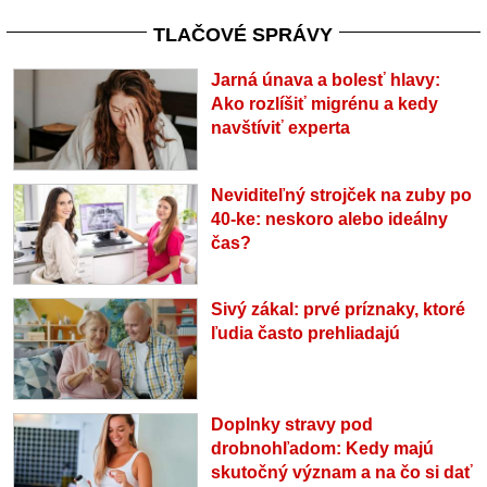
TLAČOVÉ SPRÁVY
Jarná únava a bolesť hlavy:
Ako rozlíšiť migrénu a kedy
navštíviť experta
Neviditeľný strojček na zuby po
40-ke: neskoro alebo ideálny
čas?
Sivý zákal: prvé príznaky, ktoré
ľudia často prehliadajú
Doplnky stravy pod
drobnohľadom: Kedy majú
skutočný význam a na čo si dať