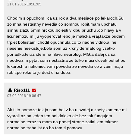
21.01.2016 19:31:05
Chodim s opuchom lica uz rok a dva mesiace po lekaroch.Su
zo mna nestastny nevedia co somnou robit.mam upchatu
slinnu zlazu 5mm hrckou,bolesti v klbu priuchu ,do hlavy a v
lici,nemozu mi ju vyoperovat lebo je malicka vraj,takze budem
trpiet bolestami,chodit opuchnuta co to riadne vidno,a ine
riesenie neexistuje.bola som uz krcny,dermatolog vsetko
poriadku,teraz idem na hlavu neurolog, MG,a dalej uz sa
neodvazim pytat som nestastna ze tolko musi clovek behat po
lekaroch a nakoniec vam povedia ze nevedia co z vami maju
robit,po roku to je dost dlha doba.
Riso111
07.02.2016 19:06:47
Ak ti to pomoze tak ja som bol v ba u svatej alzbety.kamene mi
vybrali az na jeden ten bol daleko ale bez tak fungujem
normalne.teraz to mam na pravej strane.zatial jem takmer
normalne.treba ist do ba tam ti pomozu