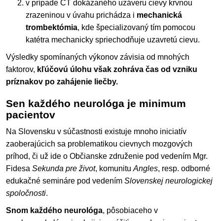
v prípade CT dokázaného uzáveru cievy krvnou
zrazeninou v úvahu prichádza i
mechanická
trombektómia
, kde špecializovaný tím pomocou
katétra mechanicky spriechodňuje uzavretú cievu.
Výsledky spomínaných výkonov závisia od mnohých
faktorov,
kľúčovú úlohu však zohráva čas od vzniku
príznakov po zahájenie liečby.
Sen každého neurológa je minimum
pacientov
Na Slovensku v súčastnosti existuje mnoho iniciatív
zaoberajúcich sa problematikou cievnych mozgových
príhod, či už ide o Občianske združenie pod vedením Mgr.
Fidesa
Sekunda pre život
, komunitu
Angles
, resp. odborné
edukačné semináre pod vedením
Slovenskej neurologickej
spoločnosti
.
Snom každého neurológa
, pôsobiaceho v