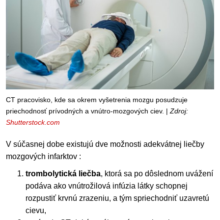
CT pracovisko, kde sa okrem vyšetrenia mozgu posudzuje
priechodnosť prívodných a vnútro-mozgových ciev. |
Zdroj:
Shutterstock.com
V súčasnej dobe existujú dve možnosti adekvátnej liečby
mozgových infarktov :
trombolytická liečba
, ktorá sa po dôslednom uvážení
podáva ako vnútrožilová infúzia látky schopnej
rozpustiť krvnú zrazeniu, a tým spriechodniť uzavretú
cievu,