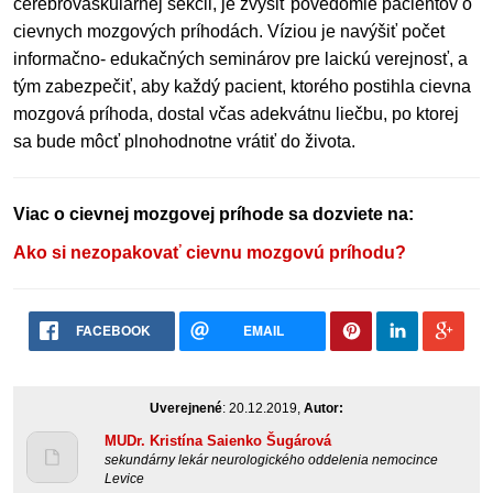
cerebrovaskulárnej sekcii, je zvýšiť povedomie pacientov o
cievnych mozgových príhodách. Víziou je navýšiť počet
informačno- edukačných seminárov pre laickú verejnosť, a
tým zabezpečiť, aby každý pacient, ktorého postihla cievna
mozgová príhoda, dostal včas adekvátnu liečbu, po ktorej
sa bude môcť plnohodnotne vrátiť do života.
Viac o cievnej mozgovej príhode sa dozviete na:
Ako si nezopakovať cievnu mozgovú príhodu?
FACEBOOK
EMAIL
Uverejnené
: 20.12.2019,
Autor:
MUDr. Kristína Saienko Šugárová
sekundárny lekár neurologického oddelenia nemocince
Levice