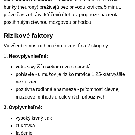
bunky (neuróny) prežívajú bez prívodu krvi cca 5 minút,
práve čas zohráva kľúčovú úlohu v prognóze pacienta
postihnutým cievnou mozgovou príhodou.
Rizikové faktory
Vo všeobecnosti ich možno rozdeliť na 2 skupiny :
1. Neovplyvniteľné:
vek - s vyšším vekom riziko narastá
pohlavie - u mužov je riziko mŕtvice 1,25-krát vyššie
než u žien
pozitívna rodinná anamnéza - prítomnosť cievnej
mozgovej príhody u pokrvných príbuzných
2. Ovplyvniteľné:
vysoký krvný tlak
cukrovka
fajčenie