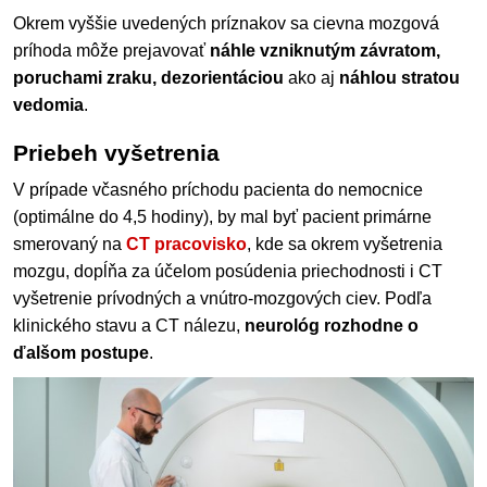
Okrem vyššie uvedených príznakov sa cievna mozgová
príhoda môže prejavovať
náhle vzniknutým závratom,
poruchami zraku, dezorientáciou
ako aj
náhlou stratou
vedomia
.
Priebeh vyšetrenia
V prípade včasného príchodu pacienta do nemocnice
(optimálne do 4,5 hodiny), by mal byť pacient primárne
smerovaný na
CT pracovisko
, kde sa okrem vyšetrenia
mozgu, dopĺňa za účelom posúdenia priechodnosti i CT
vyšetrenie prívodných a vnútro-mozgových ciev. Podľa
klinického stavu a CT nálezu,
neurológ rozhodne o
ďalšom postupe
.