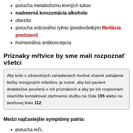
porucha metabolizmu krvných tukov
nadmerná konzumácia alkoholu
obezita
porucha srdcového rytmu (predovšetkým
fibrilácia
predsiení
)
hormonálna antikoncepcia
Príznaky mŕtvice by sme mali rozpoznať
všetci
Aby bolo v zdravotných zariadeniach možné včasné zahájenie
liečby mozgových infarktov, je nutné, aby bol pacient
dostatočne poučený o ich príznakoch a aby po ich rozpoznaní
okamžite kontaktoval záchrannú službu na čísle
155
alebo na
tiesňovej linke
112
.
Medzi najčastejšie symptómy patria:
porucha reči,