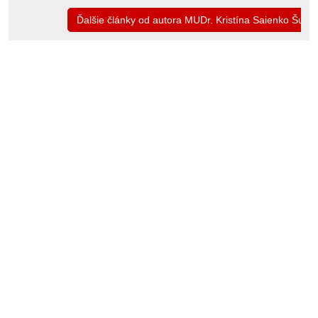
Ďalšie články od autora MUDr. Kristína Saienko Šugá