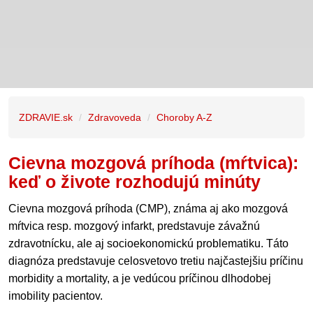
ZDRAVIE.sk
Zdravoveda
Choroby A-Z
Cievna mozgová príhoda (mŕtvica):
keď o živote rozhodujú minúty
Cievna mozgová príhoda (CMP), známa aj ako mozgová
mŕtvica resp. mozgový infarkt, predstavuje závažnú
zdravotnícku, ale aj socioekonomickú problematiku. Táto
diagnóza predstavuje celosvetovo tretiu najčastejšiu príčinu
morbidity a mortality, a je vedúcou príčinou dlhodobej
imobility pacientov.