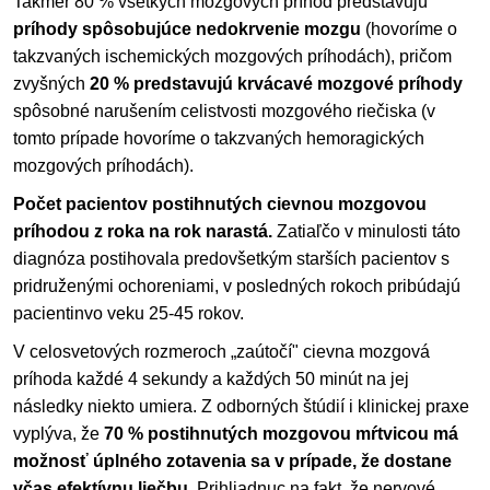
Takmer 80 % všetkých mozgových príhod predstavujú
príhody spôsobujúce nedokrvenie mozgu
(hovoríme o
takzvaných ischemických mozgových príhodách), pričom
zvyšných
20 % predstavujú krvácavé mozgové príhody
spôsobné narušením celistvosti mozgového riečiska (v
tomto prípade hovoríme o takzvaných hemoragických
mozgových príhodách).
Počet pacientov postihnutých cievnou mozgovou
príhodou z roka na rok narastá.
Zatiaľčo v minulosti táto
diagnóza postihovala predovšetkým starších pacientov s
pridruženými ochoreniami, v posledných rokoch pribúdajú
pacientinvo veku 25-45 rokov.
V celosvetových rozmeroch „zaútočí" cievna mozgová
príhoda každé 4 sekundy a každých 50 minút na jej
následky niekto umiera. Z odborných štúdií i klinickej praxe
vyplýva, že
70 % postihnutých mozgovou mŕtvicou má
možnosť úplného zotavenia sa v prípade, že dostane
včas efektívnu liečbu
. Prihliadnuc na fakt, že nervové