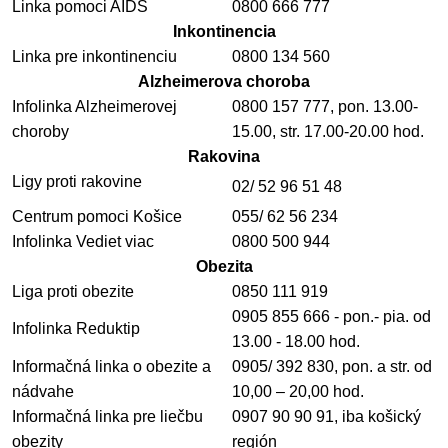
Linka pomoci AIDS
0800 666 777
Inkontinencia
Linka pre inkontinenciu
0800 134 560
Alzheimerova choroba
Infolinka Alzheimerovej
0800 157 777, pon. 13.00-
choroby
15.00, str. 17.00-20.00 hod.
Rakovina
Ligy proti rakovine
02/ 52 96 51 48
Centrum pomoci Košice
055/ 62 56 234
Infolinka Vediet viac
0800 500 944
Obezita
Liga proti obezite
0850 111 919
0905 855 666 - pon.- pia. od
Infolinka Reduktip
13.00 - 18.00 hod.
Informačná linka o obezite a
0905/ 392 830, pon. a str. od
nádvahe
10,00 – 20,00 hod.
Informačná linka pre liečbu
0907 90 90 91, iba košický
obezity
región