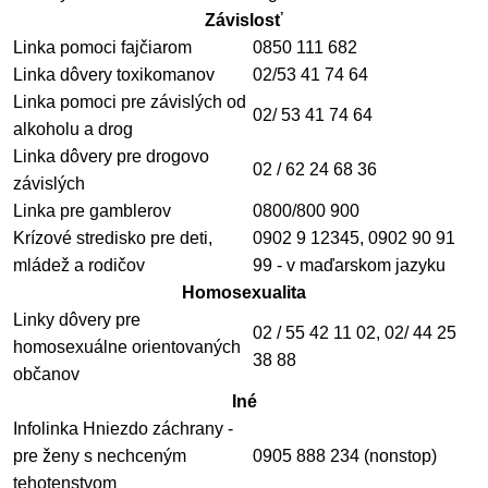
Závislosť
Linka pomoci fajčiarom
0850 111 682
Linka dôvery toxikomanov
02/53 41 74 64
Linka pomoci pre závislých od
02/ 53 41 74 64
alkoholu a drog
Linka dôvery pre drogovo
02 / 62 24 68 36
závislých
Linka pre gamblerov
0800/800 900
Krízové stredisko pre deti,
0902 9 12345, 0902 90 91
mládež a rodičov
99 - v maďarskom jazyku
Homosexualita
Linky dôvery pre
02 / 55 42 11 02, 02/ 44 25
homosexuálne orientovaných
38 88
občanov
Iné
Infolinka Hniezdo záchrany -
pre ženy s nechceným
0905 888 234 (nonstop)
tehotenstvom