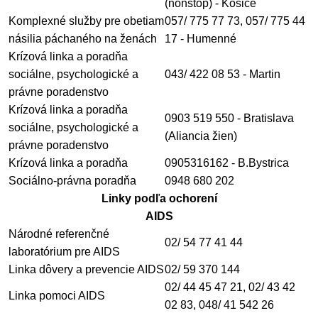
(nonstop) - Košice
Komplexné služby pre obetiam
057/ 775 77 73, 057/ 775 44
násilia páchaného na ženách
17 - Humenné
Krízová linka a poradňa
sociálne, psychologické
a
043/ 422 08 53 - Martin
právne poradenstvo
Krízová linka a poradňa
0903 519 550 - Bratislava
sociálne, psychologické
a
(Aliancia žien)
právne poradenstvo
Krízová linka a poradňa
0905316162 - B.Bystrica
Sociálno-právna poradňa
0948 680 202
Linky podľa ochorení
AIDS
Národné referenčné
02/ 54 77 41 44
laboratórium pre AIDS
Linka dôvery a prevencie AIDS
02/ 59 370 144
02/ 44 45 47 21, 02/ 43 42
Linka pomoci AIDS
02 83, 048/ 41 542 26