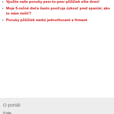
Využite naše ponuky peer-to-peer pôžičiek ešte dnes!
Moje 5-ročné dieťa často pociťuje úzkosť pred spaním; ako
to mám riešiť?
Ponuky pôžičiek medzi jednotlivcami a firmami
O portáli
O nás