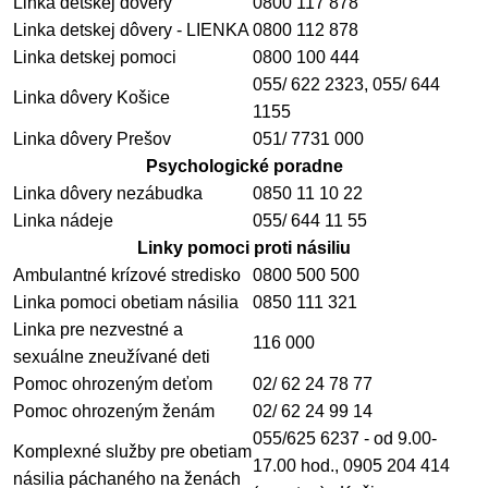
Linka detskej dôvery
0800 117 878
Linka detskej dôvery - LIENKA
0800 112 878
Linka detskej pomoci
0800 100 444
055/ 622 2323, 055/ 644
Linka dôvery Košice
1155
Linka dôvery Prešov
051/ 7731 000
Psychologické poradne
Linka dôvery nezábudka
0850 11 10 22
Linka nádeje
055/ 644 11 55
Linky pomoci proti násiliu
Ambulantné krízové stredisko
0800 500 500
Linka pomoci obetiam násilia
0850 111 321
Linka pre nezvestné a
116 000
sexuálne zneužívané deti
Pomoc ohrozeným deťom
02/ 62 24 78 77
Pomoc ohrozeným ženám
02/ 62 24 99 14
055/625 6237 - od 9.00-
Komplexné služby pre obetiam
17.00 hod.,
0905 204 414
násilia páchaného na ženách