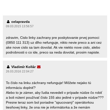
celapravda
09.03.2015 13:56:57
zdravim, Cislo linky zachrany pre poskytovanie prvej pomoci
(0850 111 313) uz dlho nefunguje, nikto nevie preco a ani cez
ake nove cislo sa tam dovolat. Ak vie niekto nove cislo, alebo
podrobnosti o co ide, preco sa neda dovolat, prosim napiste.
Vladimír Kollár
26.03.2016 22:04:27
To číslo na linku záchrany nefunguje! Môžete nejako tú
informáciu doplniť?
Alebo to je zámer, aby ľudia nevedeli v prípade núdze čo robiť
a boli nútení používať číslo 155 ako jediné v prípade núdze???
Presne teraz som bol poriadne "spucovaný" operátorkou
tiesňovej linky, že ona nie je informátorka a že nemám