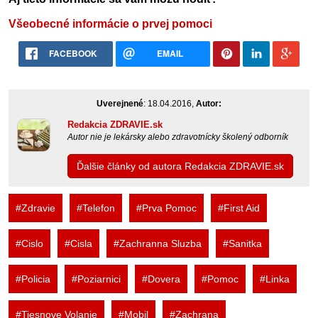
Všeobecné informácie o prvej pomoci
FACEBOOK
EMAIL
Uverejnené
: 18.04.2016,
Autor:
Redakcia ZDRAVIE.sk
Autor nie je lekársky alebo zdravotnícky školený odborník
Ďalšie články od autora Redakcia ZDRAVIE.sk
#Zdravie
#Telefon
#Prva Pomoc
#First Aid
#Cislo
#Cisla
#Zachranna Sluzba
#Sanitka
#Policia
#Poziarnici
#Dovera
#Pomoc
#Linka
#Tiesnove Volanie
#Mobil
#Zachrana