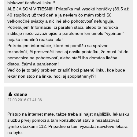
blokovať tiesňovú linku!!!
ALE JA SOM V TIESNI!!! Priateľka má vysoké horúčky (39,5 až
40 stupňov) už tretí deň a ja neviem čo mám robiť! Sú
veľkonočné sviatky a nič iné ako pohotovosť nefunguje.
Potrebujem Informáciu, či paralen stačí, alebo tá horúčka
indikuje niečo závažnejšie a paralenom len umelo "vypínam"
nejakú imunitnú reakciu tela!
Potrebujem informácie, ktoré mi pomôžu sa správne
rozhodnúť, či presvedčiť hoci aj nasilu priateľku, že musí ísť do
nemocnice na pohotovosť, alebo stačí iba domáca liečba
dietou, čajmi a paralenom!
Veď čo je to taký problém zriadiť hoci platenú linku, kde bude
lekár non stop na linke, hoci aj spoplatnený!?!
ddana
27.03.2016 07:41:36
Pristup na internet mate, takze treba si najst najbližšiu lekarsku
sluzbu prvej pomoci a tam konzultovat stav a nezatazovat
tymito otazkami 112. Pripadne si tam vyziadat navstevu lekara
na byte.