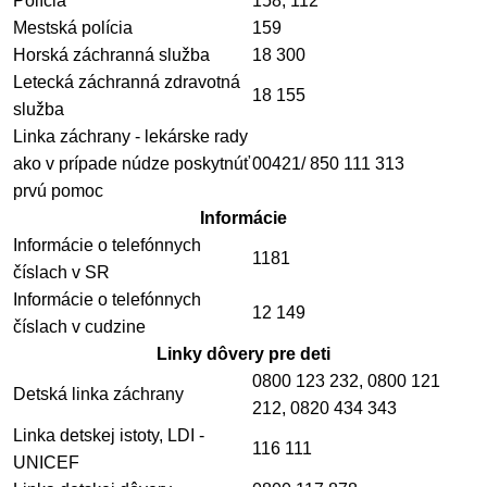
Polícia
158, 112
Mestská polícia
159
Horská záchranná služba
18 300
Letecká záchranná zdravotná
18 155
služba
Linka záchrany - lekárske rady
ako v prípade núdze poskytnúť
00421/ 850 111 313
prvú pomoc
Informácie
Informácie o telefónnych
1181
číslach v SR
Informácie o telefónnych
12 149
číslach v cudzine
Linky dôvery pre deti
0800 123 232, 0800 121
Detská linka záchrany
212, 0820 434 343
Linka detskej istoty, LDI -
116 111
UNICEF