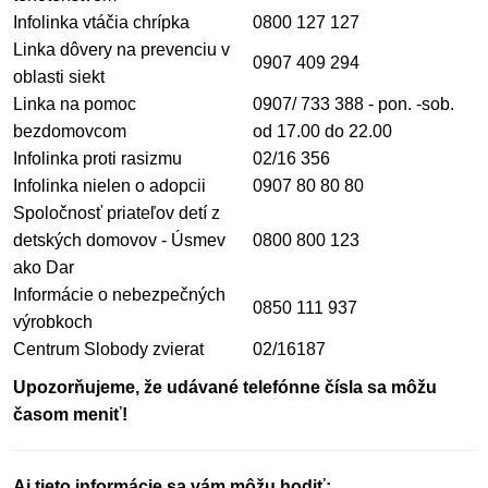
Infolinka vtáčia chrípka
0800 127 127
Linka dôvery na prevenciu v
0907 409 294
oblasti siekt
Linka na pomoc
0907/ 733 388 - pon. -sob.
bezdomovcom
od 17.00 do 22.00
Infolinka proti rasizmu
02/16 356
Infolinka nielen o adopcii
0907 80 80 80
Spoločnosť priateľov detí z
detských domovov - Úsmev
0800 800 123
ako Dar
Informácie o nebezpečných
0850 111 937
výrobkoch
Centrum Slobody zvierat
02/16187
Upozorňujeme, že udávané telefónne čísla sa môžu
časom meniť!
Aj tieto informácie sa vám môžu hodiť: