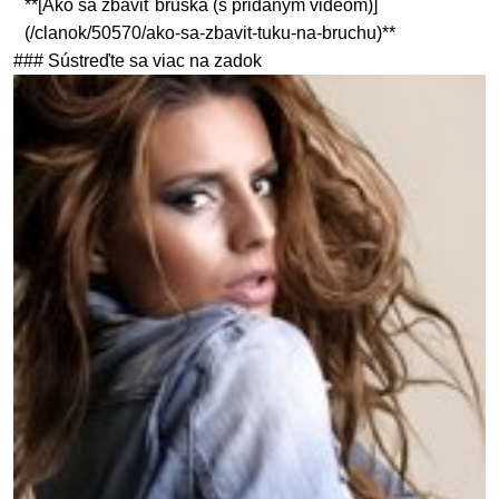
**[Ako sa zbaviť bruška (s pridaným videom)]
(/clanok/50570/ako-sa-zbavit-tuku-na-bruchu)**
### Sústreďte sa viac na zadok