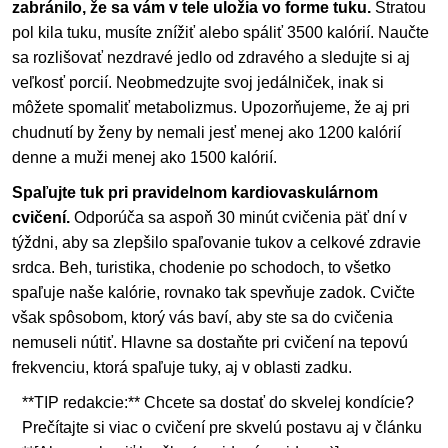
zabránilo, že sa vám v tele uložia vo forme tuku.
Stratou
pol kila tuku, musíte znížiť alebo spáliť 3500 kalórií. Naučte
sa rozlišovať nezdravé jedlo od zdravého a sledujte si aj
veľkosť porcií. Neobmedzujte svoj jedálniček, inak si
môžete spomaliť metabolizmus. Upozorňujeme, že aj pri
chudnutí by ženy by nemali jesť menej ako 1200 kalórií
denne a muži menej ako 1500 kalórií.
Spaľujte tuk pri pravidelnom kardiovaskulárnom
cvičení.
Odporúča sa aspoň 30 minút cvičenia päť dní v
týždni, aby sa zlepšilo spaľovanie tukov a celkové zdravie
srdca. Beh, turistika, chodenie po schodoch, to všetko
spaľuje naše kalórie, rovnako tak spevňuje zadok. Cvičte
však spôsobom, ktorý vás baví, aby ste sa do cvičenia
nemuseli nútiť. Hlavne sa dostaňte pri cvičení na tepovú
frekvenciu, ktorá spaľuje tuky, aj v oblasti zadku.
**TIP redakcie:** Chcete sa dostať do skvelej kondície?
Prečítajte si viac o cvičení pre skvelú postavu aj v článku