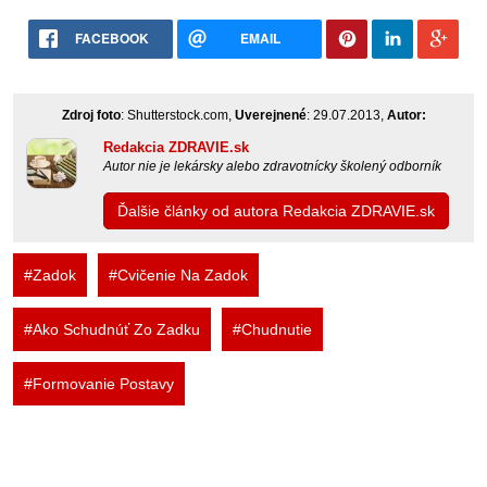
FACEBOOK
EMAIL
Zdroj foto
: Shutterstock.com,
Uverejnené
: 29.07.2013,
Autor:
Redakcia ZDRAVIE.sk
Autor nie je lekársky alebo zdravotnícky školený odborník
Ďalšie články od autora Redakcia ZDRAVIE.sk
#Zadok
#Cvičenie Na Zadok
#Ako Schudnúť Zo Zadku
#Chudnutie
#Formovanie Postavy