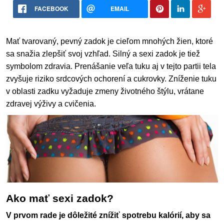
FACEBOOK
EMAIL
Mať tvarovaný, pevný zadok je cieľom mnohých žien, ktoré
sa snažia zlepšiť svoj vzhľad. Silný a sexi zadok je tiež
symbolom zdravia. Prenášanie veľa tuku aj v tejto partii tela
zvyšuje riziko srdcových ochorení a cukrovky. Zníženie tuku
v oblasti zadku vyžaduje zmeny životného štýlu, vrátane
zdravej výživy a cvičenia.
Ako mať sexi zadok?
V prvom rade je dôležité znížiť spotrebu kalórií, aby sa