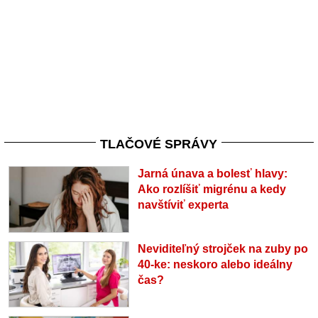
TLAČOVÉ SPRÁVY
Jarná únava a bolesť hlavy:
Ako rozlíšiť migrénu a kedy
navštíviť experta
Neviditeľný strojček na zuby po
40-ke: neskoro alebo ideálny
čas?