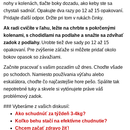
nohy v kolenách, tlačte boky dozadu, ako keby ste sa
chystali sadnúť. Opakujte dva razy po 12 až 15 opakovaní.
Pridajte ďalší odpor. Držte pri tom v rukách činky.
Ak radi cvičíte v ľahu, ležte na chrbte s pokrčenými
kolenami, s chodidlami na podlahe a snažte sa zdvíhať
zadok z podlahy.
Urobte tiež dve sady po 12 až 15
opakovaní. Pre zvýšenie záťaže si môžete pridať okolo
bokov opasok so závažiami.
Začnite pracovať s vašim pozadím už dnes. Choďte všade
po schodoch. Namiesto používania výťahu alebo
eskalátora, choďte čo najčastejšie hore pešo. Spálite tak
nepotrebné tuky a skvele si vytónujete práve váš
problémový zadok.
### Vyberáme z vašich diskusií:
Ako schudnúť za týždeň 3-4kg?
Koľko behu stačí na efektívne chudnutie?
Chcem začať zdravo žiť!