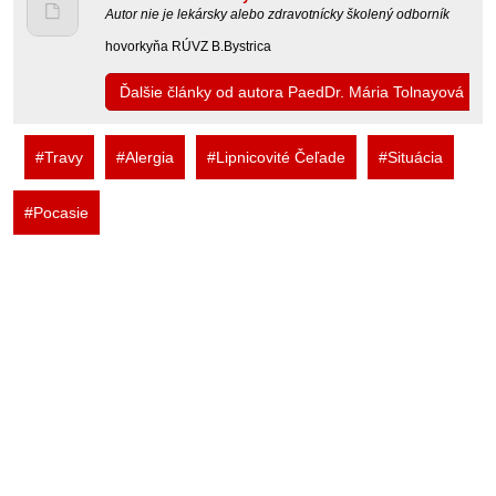
Autor nie je lekársky alebo zdravotnícky školený odborník
hovorkyňa RÚVZ B.Bystrica
Ďalšie články od autora PaedDr. Mária Tolnayová
#Travy
#Alergia
#Lipnicovité Čeľade
#Situácia
#Pocasie