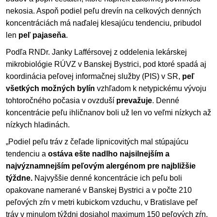
nekosia. Aspoň podiel peľu drevín na celkových denných
koncentráciách má naďalej klesajúcu tendenciu, pribudol
len
peľ pajaseňa
.
Podľa RNDr. Janky Lafférsovej z oddelenia lekárskej
mikrobiológie RÚVZ v Banskej Bystrici, pod ktoré spadá aj
koordinácia peľovej informačnej služby (PIS) v SR,
peľ
všetkých možných bylín
vzhľadom k netypickému vývoju
tohtoročného počasia v ovzduší
prevažuje
. Denné
koncentrácie peľu ihličnanov boli už len vo veľmi nízkych až
nízkych hladinách.
„Podiel peľu tráv z čeľade lipnicovitých mal stúpajúcu
tendenciu a
ostáva ešte nadlho najsilnejším a
najvýznamnejším peľovým alergénom pre najbližšie
týždne.
Najvyššie denné koncentrácie ich peľu boli
opakovane namerané v Banskej Bystrici a v počte 210
peľových zŕn v metri kubickom vzduchu, v Bratislave peľ
tráv v minulom týždni dosiahol maximum 150 peľových zŕn,