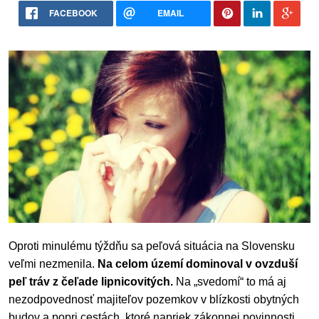
FACEBOOK
EMAIL
Oproti minulému týždňu sa peľová situácia na Slovensku
veľmi nezmenila.
Na celom území dominoval v ovzduší
peľ tráv z čeľade lipnicovitých.
Na „svedomí“ to má aj
nezodpovednosť majiteľov pozemkov v blízkosti obytných
budov a popri cestách, ktoré napriek zákonnej povinnosti