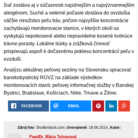
žiaľ zostáva aj v súčasnosti najsilnejším a najvýznamnejším
alergénom. Suché a veterné počasie dostáva do ovzdušia
väčšie množstvo peľu tráv, pričom najvyššie koncentrácie
zachytávajú monitorovacie stanice, v ktorých okolí sa
vyskytujú nepokosené alebo nepravidelne kosené kvitnúce
trávne porasty. Lokálne búrky a zrážková činnosť
prispievajú aspoň k dočasnému poklesu koncentrácií peľu v
ovzduší.
Analýzu aktuálnej peľovej sezóny na Slovensku spracoval
banskobystrický RÚVZ na základe výsledkov
monitorovacích staníc peľovej informačnej služby v Banskej
Bystrici, Bratislave, Košiciach, Nitre, Trnave a Žiline.
FACEBOOK
EMAIL
Zdroj foto
: Shutterstock.com,
Uverejnené
: 18.06.2014,
Autor:
PaedDr. Mária Tolnayová