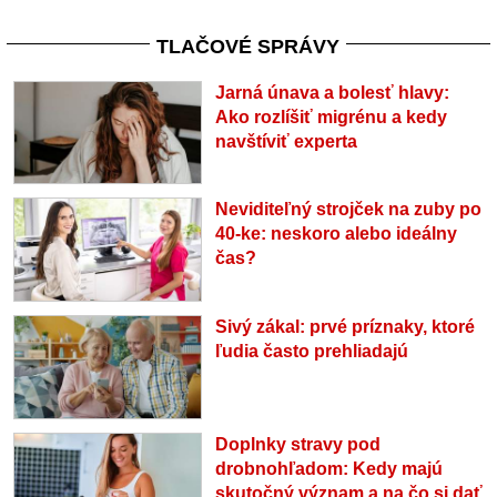
TLAČOVÉ SPRÁVY
Jarná únava a bolesť hlavy:
Ako rozlíšiť migrénu a kedy
navštíviť experta
Neviditeľný strojček na zuby po
40-ke: neskoro alebo ideálny
čas?
Sivý zákal: prvé príznaky, ktoré
ľudia často prehliadajú
Doplnky stravy pod
drobnohľadom: Kedy majú
skutočný význam a na čo si dať