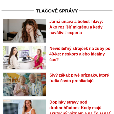
TLAČOVÉ SPRÁVY
Jarná únava a bolesť hlavy:
Ako rozlíšiť migrénu a kedy
navštíviť experta
Neviditeľný strojček na zuby po
40-ke: neskoro alebo ideálny
čas?
Sivý zákal: prvé príznaky, ktoré
ľudia často prehliadajú
Doplnky stravy pod
drobnohľadom: Kedy majú
skutočný význam a na čo si dať