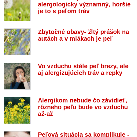
alergologicky významný, horšie
je to s peľom tráv
Zbytočné obavy- žltý prášok na
autách a v mlákach je peľ
Vo vzduchu stále peľ brezy, ale
aj alergizujúcich tráv a repky
Alergikom nebude čo závidieť,
rôzneho peľu bude vo vzduchu
až-až
Peľová situácia sa komplikuje -