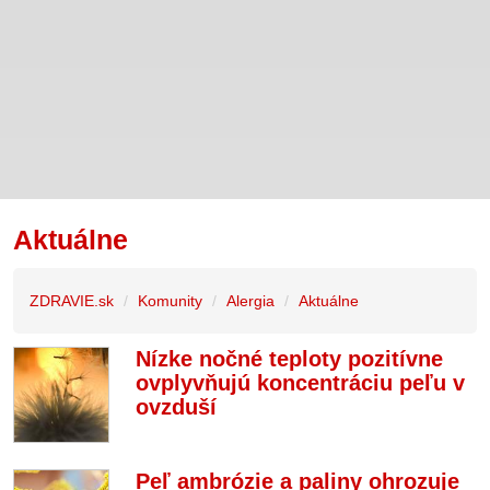
Aktuálne
ZDRAVIE.sk
Komunity
Alergia
Aktuálne
Nízke nočné teploty pozitívne
ovplyvňujú koncentráciu peľu v
ovzduší
Peľ ambrózie a paliny ohrozuje