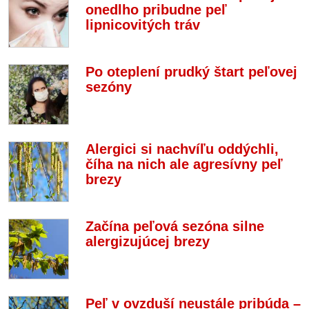
onedlho pribudne peľ
lipnicovitých tráv
Po oteplení prudký štart peľovej
sezóny
Alergici si nachvíľu oddýchli,
číha na nich ale agresívny peľ
brezy
Začína peľová sezóna silne
alergizujúcej brezy
Peľ v ovzduší neustále pribúda –