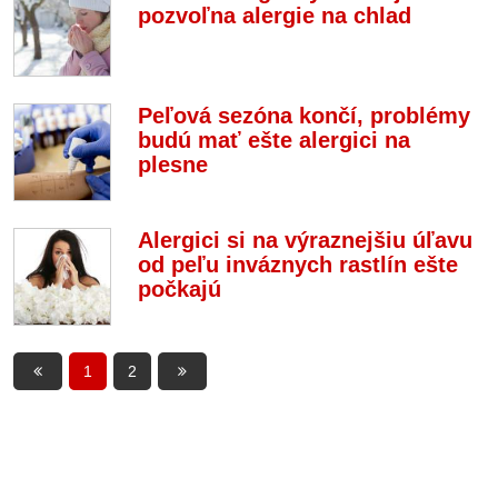
pozvoľna alergie na chlad
Peľová sezóna končí, problémy
budú mať ešte alergici na
plesne
Alergici si na výraznejšiu úľavu
od peľu inváznych rastlín ešte
počkajú
1
2