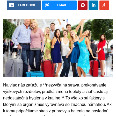
FACEBOOK
EMAIL
Najviac nás zaťažuje **nezvyčajná strava, prekonávanie
výškových rozdielov, prudká zmena teploty a žiaľ často aj
nedostatočná hygiena v krajine.** To všetko sú faktory s
ktorými sa organizmus vyrovnáva so značnou námahou. Ak
k tomu pripočítame stres z prípravy a balenia na poslednú