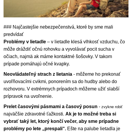
### Najčastejšie nebezpečenstvá, ktoré by sme mali
predvídať
Problémy v lietadle
– v lietadle klesá vlhkosť vzduchu, čo
môže dráždiť očnú rohovku a vyvolávať pocit sucha v
očiach, najmä ak máme kontaktné šošovky. V takom
prípade pomáhajú očné kvapky.
Neovládateľný strach z lietania
- môžeme ho prekonať
uvoľňovacími cvikmi, ponorením sa do hudby alebo do
rozhovoru. V extrémnych prípadoch môžeme užiť slabší
prípravok na uvoľnenie.
Prelet časovými pásmami a časový posun
-
zvykne robiť
najväčšie zdravotné ťažkosti.
Ak je to možné treba si
vybrať taký let, ktorý končí večer, aby sme prípadne
problémy po lete „prespali“.
Ešte na palube lietadla je