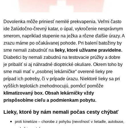
Dovolenka môže priniesť nemilé prekvapenia. Veľmi často
ide žalúdočno-črevný katar, o úpal, vykročenie nesprávnym
smerom, napríklad stupenie na ježka a rôzne ďalšie úrazy. A
zrazu máme po očakávanej pohode. Pri balení batožiny by
sme nemali zabudnúť na
lieky, ktoré užívame pravidelne.
Diabetici by nemali zabudnú na testovacie prúžky a dobre
je pribaliť si aj náhradné dioptrické okuliare. Okrem toho by
sme mali mať v „osobnej lekárničke“ overené lieky pre
prípad ich potreby, či v prípade úrazu. Niektoré lieky sa pri
vyšších teplotách znehodnocujú, pomôcť pomôže
klimatizovaný box.
Obsah lekárničky vždy
prispôsobíme cieľu a podmienkam pobytu.
Lieky, ktoré by nám nemali počas cesty chýbať
proti kinetóze – chorobe z pohybu (nevoľnosť v lietadle, autobuse,