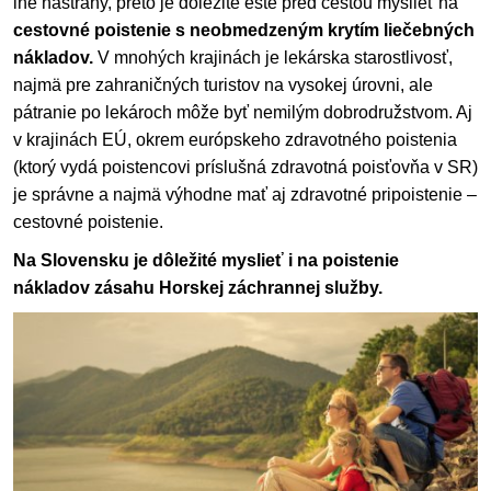
iné nástrahy, preto je dôležité ešte pred cestou myslieť na
cestovné poistenie s neobmedzeným krytím liečebných
nákladov.
V mnohých krajinách je lekárska starostlivosť,
najmä pre zahraničných turistov na vysokej úrovni, ale
pátranie po lekároch môže byť nemilým dobrodružstvom. Aj
v krajinách EÚ, okrem európskeho zdravotného poistenia
(ktorý vydá poistencovi príslušná zdravotná poisťovňa v SR)
je správne a najmä výhodne mať aj zdravotné pripoistenie –
cestovné poistenie.
Na Slovensku je dôležité myslieť i na poistenie
nákladov zásahu Horskej záchrannej služby.