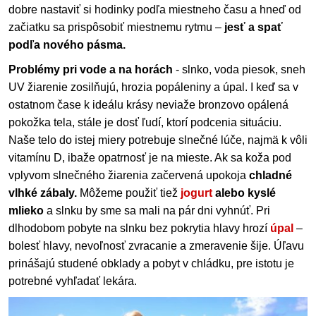
dobre nastaviť si hodinky podľa miestneho času a hneď od
začiatku sa prispôsobiť miestnemu rytmu –
jesť a spať
podľa nového pásma.
Problémy pri vode a na horách
- slnko, voda piesok, sneh
UV žiarenie zosilňujú, hrozia popáleniny a úpal. I keď sa v
ostatnom čase k ideálu krásy neviaže bronzovo opálená
pokožka tela, stále je dosť ľudí, ktorí podcenia situáciu.
Naše telo do istej miery potrebuje slnečné lúče, najmä k vôli
vitamínu D, ibaže opatrnosť je na mieste. Ak sa koža pod
vplyvom slnečného žiarenia začervená upokoja
chladné
vlhké zábaly.
Môžeme použiť tiež
jogurt
alebo kyslé
mlieko
a slnku by sme sa mali na pár dni vyhnúť. Pri
dlhodobom pobyte na slnku bez pokrytia hlavy hrozí
úpal
–
bolesť hlavy, nevoľnosť zvracanie a zmeravenie šije. Úľavu
prinášajú studené obklady a pobyt v chládku, pre istotu je
potrebné vyhľadať lekára.