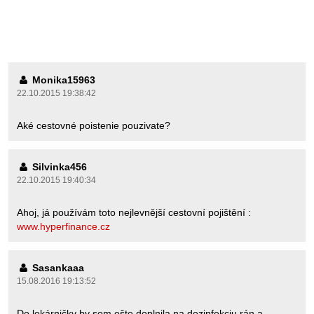
Monika15963
22.10.2015 19:38:42
Aké cestovné poistenie pouzivate?
Silvinka456
22.10.2015 19:40:34
Ahoj, já používám toto nejlevnější cestovní pojištění :
www.hyperfinance.cz
Sasankaaa
15.08.2016 19:13:52
Do lekárničky by som ešte doplnila na dezinfekciu rán a