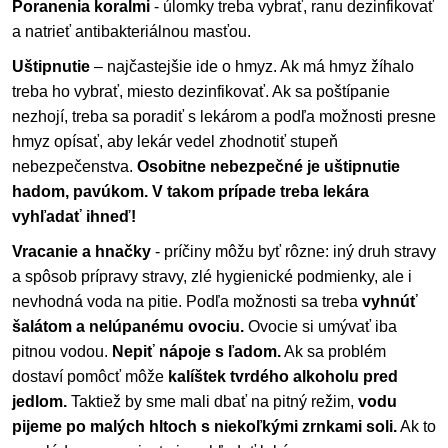
Poranenia koralmi
- úlomky treba vybrať, ranu dezinfikovať
a natrieť antibakteriálnou masťou.
Uštipnutie
– najčastejšie ide o hmyz. Ak má hmyz žíhalo
treba ho vybrať, miesto dezinfikovať. Ak sa poštípanie
nezhojí, treba sa poradiť s lekárom a podľa možnosti presne
hmyz opísať, aby lekár vedel zhodnotiť stupeň
nebezpečenstva.
Osobitne nebezpečné je uštipnutie
hadom, pavúkom. V takom prípade treba lekára
vyhľadať ihneď!
Vracanie a hnačky
- príčiny môžu byť rôzne: iný druh stravy
a spôsob prípravy stravy, zlé hygienické podmienky, ale i
nevhodná voda na pitie. Podľa možnosti sa treba
vyhnúť
šalátom a nelúpanému ovociu.
Ovocie si umývať iba
pitnou vodou.
Nepiť nápoje s ľadom.
Ak sa problém
dostaví pomôcť môže
kalíštek tvrdého alkoholu pred
jedlom.
Taktiež by sme mali dbať na pitný režim,
vodu
pijeme po malých hltoch s niekoľkými zrnkami soli.
Ak to