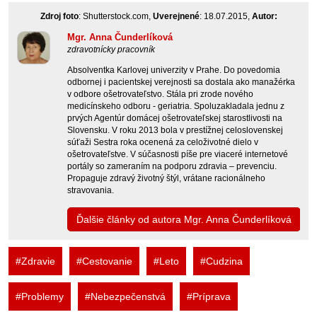
Zdroj foto
: Shutterstock.com,
Uverejnené
: 18.07.2015,
Autor:
Mgr. Anna Čunderlíková
zdravotnícky pracovník
Absolventka Karlovej univerzity v Prahe. Do povedomia
odbornej i pacientskej verejnosti sa dostala ako manažérka
v odbore ošetrovateľstvo. Stála pri zrode nového
medicínskeho odboru - geriatria. Spoluzakladala jednu z
prvých Agentúr domácej ošetrovateľskej starostlivosti na
Slovensku. V roku 2013 bola v prestížnej celoslovenskej
súťaži Sestra roka ocenená za celoživotné dielo v
ošetrovateľstve. V súčasnosti píše pre viaceré internetové
portály so zameraním na podporu zdravia – prevenciu.
Propaguje zdravý životný štýl, vrátane racionálneho
stravovania.
Ďalšie články od autora Mgr. Anna Čunderlíková
#Zdravie
#Cestovanie
#Leto
#Cudzina
#Problemy
#Nebezpečenstvá
#Príprava