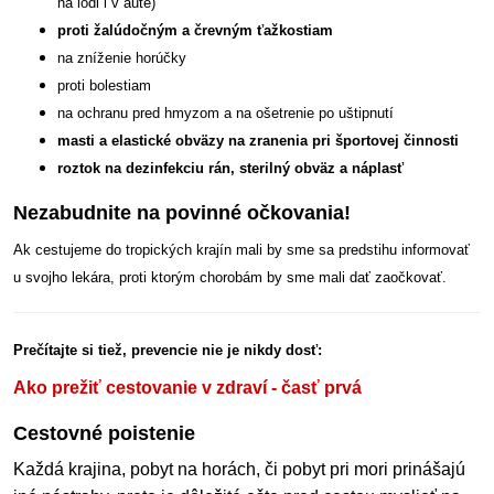
na lodi i v aute)
proti žalúdočným a črevným ťažkostiam
na zníženie horúčky
proti bolestiam
na ochranu pred hmyzom a na ošetrenie po uštipnutí
masti a elastické obväzy na zranenia pri športovej činnosti
roztok na dezinfekciu rán, sterilný obväz a náplasť
Nezabudnite na povinné očkovania!
Ak cestujeme do tropických krajín mali by sme sa predstihu informovať
u svojho lekára, proti ktorým chorobám by sme mali dať zaočkovať.
Prečítajte si tiež, prevencie nie je nikdy dosť:
Ako prežiť cestovanie v zdraví - časť prvá
Cestovné poistenie
Každá krajina, pobyt na horách, či pobyt pri mori prinášajú