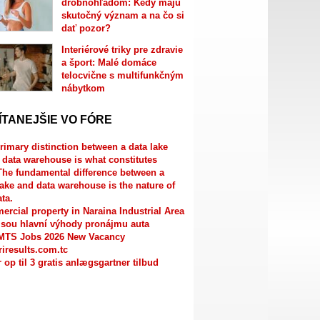
drobnohľadom: Kedy majú
skutočný význam a na čo si
dať pozor?
Interiérové triky pre zdravie
a šport: Malé domáce
telocvične s multifunkčným
nábytkom
ÍTANEJŠIE VO FÓRE
rimary distinction between a data lake
 data warehouse is what constitutes
The fundamental difference between a
lake and data warehouse is the nature of
ata.
rcial property in Naraina Industrial Area
jsou hlavní výhody pronájmu auta
MTS Jobs 2026 New Vacancy
riresults.com.tc
r op til 3 gratis anlægsgartner tilbud