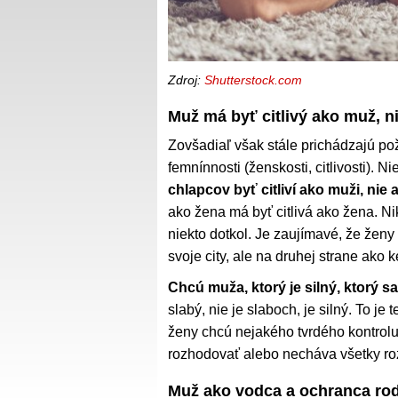
Zdroj:
Shutterstock.com
Muž má byť citlivý ako muž, n
Zovšadiaľ však stále prichádzajú po
femnínnosti (ženskosti, citlivosti). N
chlapcov byť citliví ako muži, nie 
ako žena má byť citlivá ako žena. Ni
niekto dotkol. Je zaujímavé, že ženy
svoje city, ale na druhej strane ako k
Chcú muža, ktorý je silný, ktorý s
slabý, nie je slaboch, je silný. To j
ženy chcú nejakého tvrdého kontrolu
rozhodovať alebo necháva všetky ro
Muž ako vodca a ochranca ro