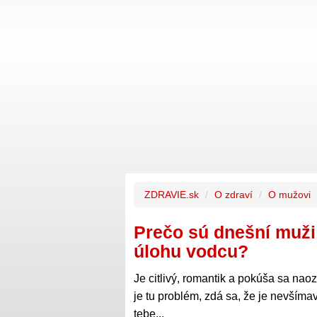
ZDRAVIE.sk
O zdraví
O mužovi
Prečo sú dnešní muži
úlohu vodcu?
Je citlivý, romantik a pokúša sa naoza
je tu problém, zdá sa, že je nevšíma
tebe...