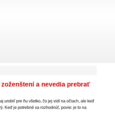
 zoženštení a nevedia prebrať
j urobiť pre ňu všetko, čo jej vidí na očiach, ale keď
vý. Keď je potrebné sa rozhodnúť, povie: je to na