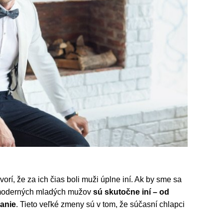
orí, že za ich čias boli muži úplne iní. Ak by sme sa
 moderných mladých mužov
sú skutočne iní
– od
vanie
. Tieto veľké zmeny sú v tom, že súčasní chlapci