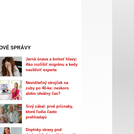
OVÉ SPRÁVY
Jarná únava a bolesť hlavy:
Ako rozlíšiť migrénu a kedy
navštíviť experta
Neviditeľný strojček na
zuby po 40-ke: neskoro
alebo ideálny čas?
Sivý zákal: prvé príznaky,
ktoré ľudia často
prehliadajú
Doplnky stravy pod