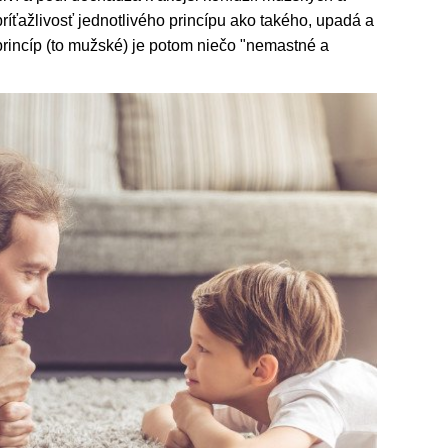
príťažlivosť jednotlivého princípu ako takého, upadá a
rincíp (to mužské) je potom niečo "nemastné a