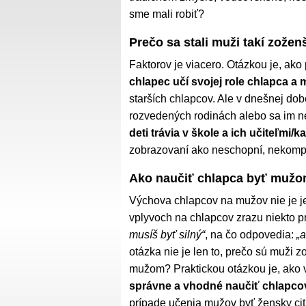
sme mali robiť?
Prečo sa stali muži takí zožen
Faktorov je viacero. Otázkou je, ak
chlapec učí svojej role chlapca a
starších chlapcov. Ale v dnešnej dob
rozvedených rodinách alebo sa im n
deti trávia v škole a ich učiteľmi/
zobrazovaní ako neschopní, nekompe
Ako naučiť chlapca byť muž
Výchova chlapcov na mužov nie je j
vplyvoch na chlapcov zrazu niekto p
musíš byť silný“
, na čo odpovedia:
„a
otázka nie je len to, prečo sú muži 
mužom? Praktickou otázkou je, ako 
správne a vhodné naučiť chlapcov b
prípade učenia mužov byť žensky cit