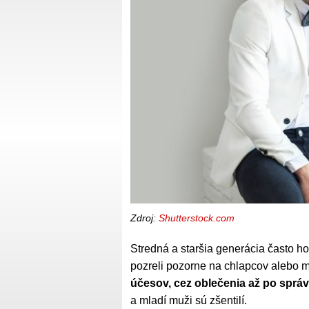
Zdroj:
Shutterstock.com
Stredná a staršia generácia často hov
pozreli pozorne na chlapcov alebo
účesov, cez oblečenia až po sprá
a mladí muži sú zšentilí.