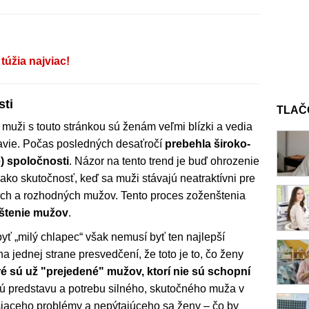
úžia najviac!
sti
TLAČ
e muži s touto stránkou sú ženám veľmi blízki a vedia
avie. Počas posledných desaťročí
prebehla široko-
e) spoločnosti
. Názor na tento trend je buď ohrozenie
 ako skutočnosť, keď sa muži stávajú neatraktívni pre
ných a rozhodných mužov. Tento proces zoženštenia
štenie mužov
.
byť „milý chlapec“ však nemusí byť ten najlepší
a jednej strane presvedčení, že toto je to, čo ženy
ré sú už "prejedené" mužov, ktorí nie sú schopní
ú predstavu a potrebu silného, skutočného muža v
šiaceho problémy a nepýtajúceho sa ženy – čo by