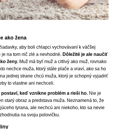
ie ako žena
žiadavky, aby boli chlapci vychovávaní k väčšej
ie je na tom nič zlé a nevhodné.
Dôležité je ale naučiť
ako ženy.
Muž má byť muž a citlivý ako muž, rovnako
kto nechce muža, ktorý stále plače a vraví, ako sa ho
 na jednej strane chcú muža, ktorý je schopný vyjadriť
eby to vlastne ani nechceli.
a postaví, keď vznikne problém a rieši ho.
Nie je
e ten starý obraz a predstava muža. Neznamená to, že
júceho tyrana, ale nechcú ani niekoho, kto sa nevie
zhodnutia na svoju polovičku.
diny