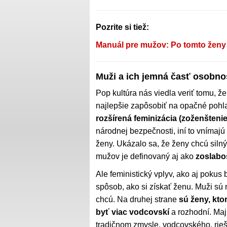
Pozrite si tiež:
Manuál pre mužov: Po tomto ženy t
Muži a ich jemná časť osobno
Pop kultúra nás viedla veriť tomu, ž
najlepšie zapôsobiť na opačné pohl
rozšírená feminizácia (zoženšteni
národnej bezpečnosti, iní to vnímajú
ženy. Ukázalo sa, že ženy chcú sil
mužov je definovaný aj ako
zoslabo
Ale feministický vplyv, ako aj pokus 
spôsob, ako si získať ženu. Muži sú n
chcú. Na druhej strane
sú ženy, kto
byť viac vodcovskí
a rozhodní. Maj
tradičnom zmysle, vodcovského, rie