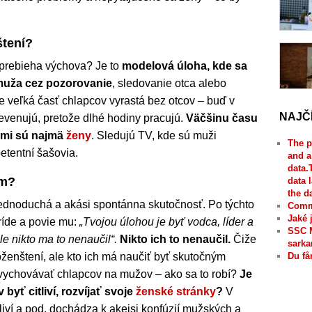
štení?
o prebieha výchova? Je to
modelová úloha, kde sa
 muža cez pozorovanie
, sledovanie otca alebo
e veľká časť chlapcov vyrastá bez otcov – buď v
NAJČ
evenujú, pretože dlhé hodiny pracujú.
Väčšinu času
kami sú najmä
ženy
. Sledujú TV, kde sú muži
The p
tentní šašovia.
and a
data.
om?
data 
the d
ednoduchá a akási spontánna skutočnosť. Po týchto
Comme
Jaké 
ríde a povie mu:
„Tvojou úlohou je byť vodca, líder a
SSC 
le nikto ma to nenaučil“.
Nikto ich to nenaučil.
Čiže
sarka
zoženštení, ale kto ich má naučiť byť skutočným
Du få
vychovávať chlapcov na mužov – ako sa to robí?
Je
yť citliví, rozvíjať svoje
ženské stránky
?
V
liví a pod. dochádza k akejsi konfúzií mužských a