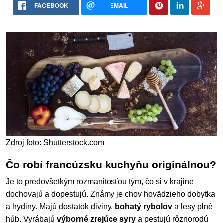
FACEBOOK
EMAIL
Zdroj foto: Shutterstock.com
Čo robí francúzsku kuchyňu originálnou?
Je to predovšetkým rozmanitosťou tým, čo si v krajine
dochovajú a dopestujú. Známy je chov hovädzieho dobytka
a hydiny. Majú dostatok diviny,
bohatý rybolov
a lesy plné
húb. Vyrábajú
výborné zrejúce syry
a pestujú rôznorodú