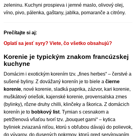
zeleninu. Kuchyni prospieva i jemné maslo, olivový olej,
víno, pivo, pálenka, gaštany, jablka, pomaranče a citróny.
Prečítajte si aj:
Oplatí sa jesť syry? Viete, čo všetko obsahujú?
Korenie je typickým znakom francúzskej
kuchyne
Domácim i exotickým korením tzv. „fines herbes“ – čerstvé a
sušené byliny. Z dovážaný korenín je to biele a
čierne
korenie
, nové korenie, sladká paprika, zázvor, kari korenie,
muškátový oriešok, kajenské korenie, provensalska zmes
(bylinky), rôzne druhy chilli, klinčeky a škorica. Z domácich
korenín je to
bobkový list
. Tymian s cesnakom a
petržlenová vňaťou tvorí tzv. „bouquet garni“ – kytica
byliniek zviazaná niťou, ktorú s obľubou dávajú do polievok,
do vývarov, do dusených pokrmov, ktorú pred servírovaním