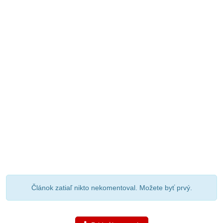
Článok zatiaľ nikto nekomentoval. Možete byť prvý.