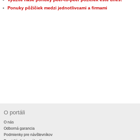
Ponuky pôžičiek medzi jednotlivcami a firmami
O portáli
O nás
Odborná garancia
Podmienky pre návštevníkov