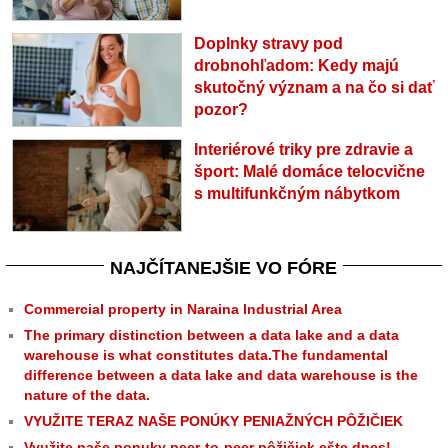
Doplnky stravy pod
drobnohľadom: Kedy majú
skutočný význam a na čo si dať
pozor?
Interiérové triky pre zdravie a
šport: Malé domáce telocvične
s multifunkčným nábytkom
NAJČÍTANEJŠIE VO FÓRE
Commercial property in Naraina Industrial Area
The primary distinction between a data lake and a data
warehouse is what constitutes data.The fundamental
difference between a data lake and data warehouse is the
nature of the data.
VYUŽITE TERAZ NAŠE PONÚKY PENIAŽNÝCH PÔŽIČIEK
Využite naše ponuky peer-to-peer pôžičiek ešte dnes!