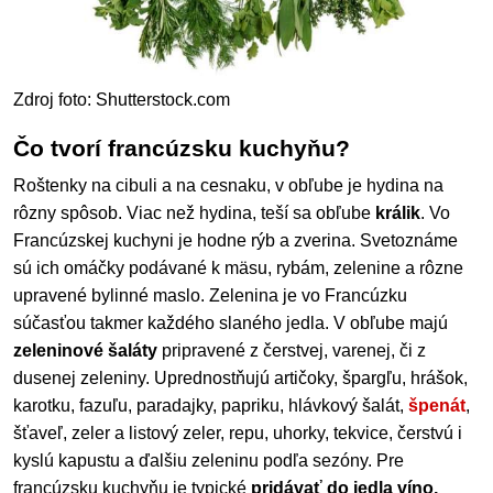
Zdroj foto: Shutterstock.com
Čo tvorí francúzsku kuchyňu?
Roštenky na cibuli a na cesnaku, v obľube je hydina na
rôzny spôsob. Viac než hydina, teší sa obľube
králik
. Vo
Francúzskej kuchyni je hodne rýb a zverina. Svetoznáme
sú ich omáčky podávané k mäsu, rybám, zelenine a rôzne
upravené bylinné maslo. Zelenina je vo Francúzku
súčasťou takmer každého slaného jedla. V obľube majú
zeleninové šaláty
pripravené z čerstvej, varenej, či z
dusenej zeleniny. Uprednostňujú artičoky, špargľu, hrášok,
karotku, fazuľu, paradajky, papriku, hlávkový šalát,
špenát
,
šťaveľ, zeler a listový zeler, repu, uhorky, tekvice, čerstvú i
kyslú kapustu a ďalšiu zeleninu podľa sezóny. Pre
francúzsku kuchyňu je typické
pridávať do jedla víno,