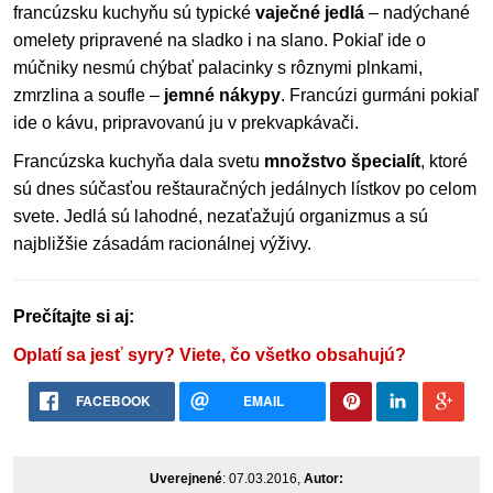
francúzsku kuchyňu sú typické
vaječné jedlá
– nadýchané
omelety pripravené na sladko i na slano. Pokiaľ ide o
múčniky nesmú chýbať palacinky s rôznymi plnkami,
zmrzlina a soufle –
jemné nákypy
. Francúzi gurmáni pokiaľ
ide o kávu, pripravovanú ju v prekvapkávači.
Francúzska kuchyňa dala svetu
množstvo špecialít
, ktoré
sú dnes súčasťou reštauračných jedálnych lístkov po celom
svete. Jedlá sú lahodné, nezaťažujú organizmus a sú
najbližšie zásadám racionálnej výživy.
Prečítajte si aj:
Oplatí sa jesť syry? Viete, čo všetko obsahujú?
FACEBOOK
EMAIL
Uverejnené
: 07.03.2016,
Autor: