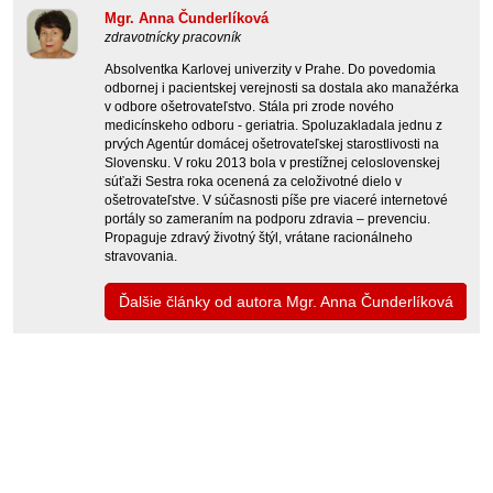
Mgr. Anna Čunderlíková
zdravotnícky pracovník
Absolventka Karlovej univerzity v Prahe. Do povedomia
odbornej i pacientskej verejnosti sa dostala ako manažérka
v odbore ošetrovateľstvo. Stála pri zrode nového
medicínskeho odboru - geriatria. Spoluzakladala jednu z
prvých Agentúr domácej ošetrovateľskej starostlivosti na
Slovensku. V roku 2013 bola v prestížnej celoslovenskej
súťaži Sestra roka ocenená za celoživotné dielo v
ošetrovateľstve. V súčasnosti píše pre viaceré internetové
portály so zameraním na podporu zdravia – prevenciu.
Propaguje zdravý životný štýl, vrátane racionálneho
stravovania.
Ďalšie články od autora Mgr. Anna Čunderlíková