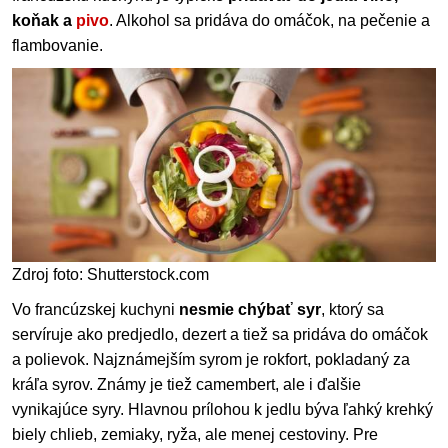
koňak a ­
pivo
. Alkohol sa pridáva do omáčok, na pečenie a
flambovanie.
Zdroj foto: Shutterstock.com
Vo francúzskej kuchyni
nesmie chýbať syr
, ktorý sa
servíruje ako predjedlo, dezert a tiež sa pridáva do omáčok
a polievok. Najznámejším syrom je rokfort, pokladaný za
kráľa syrov. Známy je tiež camembert, ale i ďalšie
vynikajúce syry. Hlavnou prílohou k jedlu býva ľahký krehký
biely chlieb, zemiaky, ryža, ale menej cestoviny. Pre