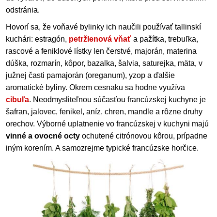
odstránia.
Hovorí sa, že voňavé bylinky ich naučili používať tallinskí
kuchári: estragón,
petržlenová vňať
a pažítka, trebuľka,
rascové a feniklové lístky len čerstvé, majorán, materina
dúška, rozmarín, kôpor, bazalka, šalvia, saturejka, mäta, v
južnej časti pamajorán (oreganum), yzop a ďalšie
aromatické byliny. Okrem cesnaku sa hodne využíva
cibuľa
. Neodmysliteľnou súčasťou francúzskej kuchyne je
šafran, jalovec, fenikel, aníz, chren, mandle a rôzne druhy
orechov. Výborné uplatnenie vo francúzskej v kuchyni majú
vinné a ovocné octy
ochutené citrónovou kôrou, prípadne
iným korením. A samozrejme typické francúzske horčice.