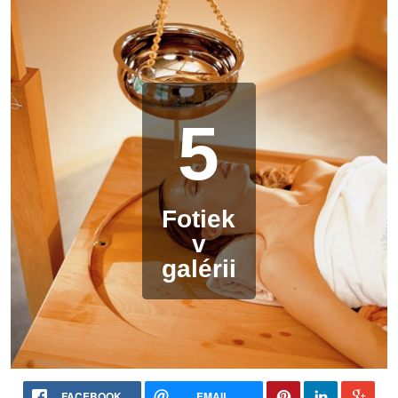
5
Fotiek
v
galérii
FACEBOOK
EMAIL