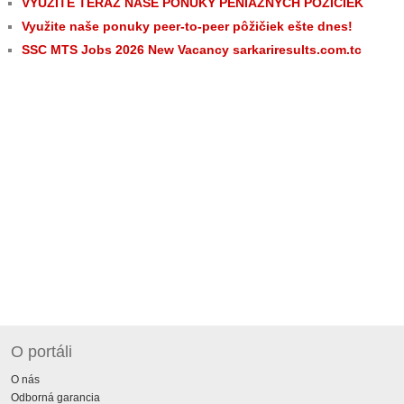
VYUŽITE TERAZ NAŠE PONÚKY PENIAŽNÝCH PÔŽIČIEK
Využite naše ponuky peer-to-peer pôžičiek ešte dnes!
SSC MTS Jobs 2026 New Vacancy sarkariresults.com.tc
O portáli
O nás
Odborná garancia