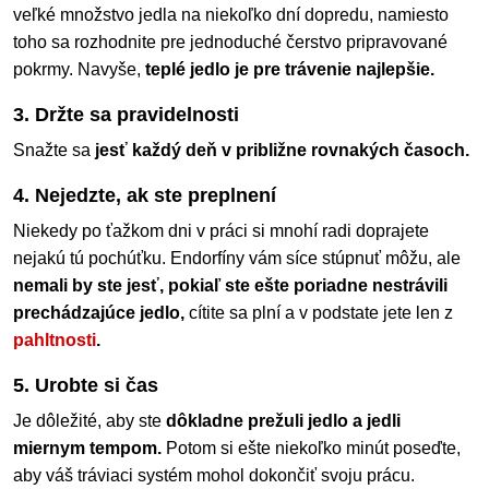
veľké množstvo jedla na niekoľko dní dopredu, namiesto
toho sa rozhodnite pre jednoduché čerstvo pripravované
pokrmy. Navyše,
teplé jedlo je pre trávenie najlepšie.
3. Držte sa pravidelnosti
Snažte sa
jesť každý deň v približne rovnakých časoch.
4. Nejedzte, ak ste preplnení
Niekedy po ťažkom dni v práci si mnohí radi doprajete
nejakú tú pochúťku. Endorfíny vám síce stúpnuť môžu, ale
nemali by ste jesť, pokiaľ ste ešte poriadne nestrávili
prechádzajúce jedlo,
cítite sa plní a v podstate jete len z
pahltnosti
.
5. Urobte si čas
Je dôležité, aby ste
dôkladne prežuli jedlo a jedli
miernym tempom.
Potom si ešte niekoľko minút poseďte,
aby váš tráviaci systém mohol dokončiť svoju prácu.