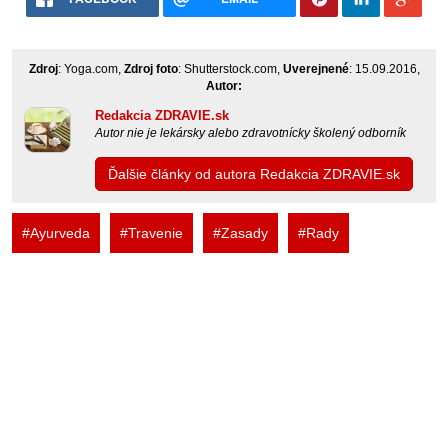
Zdroj
: Yoga.com,
Zdroj foto
: Shutterstock.com,
Uverejnené
: 15.09.2016,
Autor:
Redakcia ZDRAVIE.sk
Autor nie je lekársky alebo zdravotnícky školený odborník
Ďalšie články od autora Redakcia ZDRAVIE.sk
#Ayurveda
#Travenie
#Zasady
#Rady