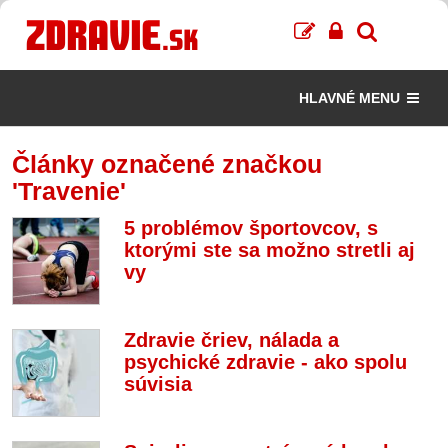
HLAVNÉ MENU
Články označené značkou
'Travenie'
5 problémov športovcov, s
ktorými ste sa možno stretli aj
vy
Zdravie čriev, nálada a
psychické zdravie - ako spolu
súvisia