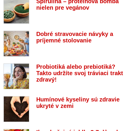
Spirulina – proteínová bomba
nielen pre vegánov
Dobré stravovacie návyky a
príjemné stolovanie
Probiotiká alebo prebiotiká?
Takto udržíte svoj tráviaci trakt
zdravý!
Humínové kyseliny sú zdravie
ukryté v zemi