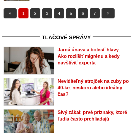
1
2
3
4
5
6
7
TLAČOVÉ SPRÁVY
Jarná únava a bolesť hlavy:
Ako rozlíšiť migrénu a kedy
navštíviť experta
Neviditeľný strojček na zuby po
40-ke: neskoro alebo ideálny
čas?
Sivý zákal: prvé príznaky, ktoré
ľudia často prehliadajú