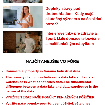
Doplnky stravy pod
drobnohľadom: Kedy majú
skutočný význam a na čo si dať
pozor?
Interiérové triky pre zdravie a
šport: Malé domáce telocvične
s multifunkčným nábytkom
NAJČÍTANEJŠIE VO FÓRE
Commercial property in Naraina Industrial Area
The primary distinction between a data lake and a data
warehouse is what constitutes data.The fundamental
difference between a data lake and data warehouse is the
nature of the data.
VYUŽITE TERAZ NAŠE PONÚKY PENIAŽNÝCH PÔŽIČIEK
Využite naše ponuky peer-to-peer pôžičiek ešte dnes!