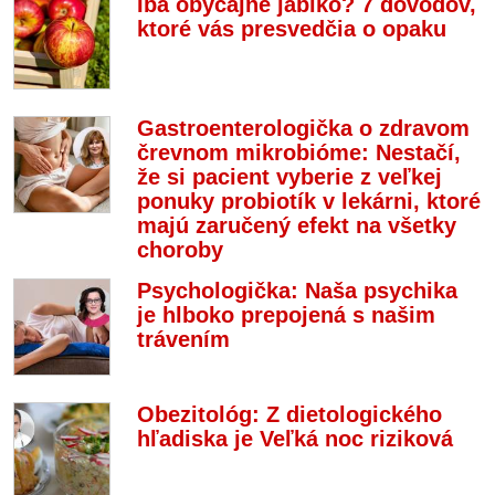
Iba obyčajné jablko? 7 dôvodov,
ktoré vás presvedčia o opaku
Gastroenterologička o zdravom
črevnom mikrobióme: Nestačí,
že si pacient vyberie z veľkej
ponuky probiotík v lekárni, ktoré
majú zaručený efekt na všetky
choroby
Psychologička: Naša psychika
je hlboko prepojená s našim
trávením
Obezitológ: Z dietologického
hľadiska je Veľká noc riziková