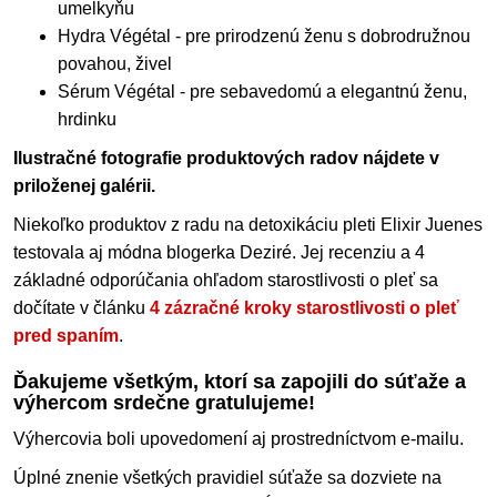
umelkyňu
Hydra Végétal - pre prirodzenú ženu s dobrodružnou
povahou, živel
Sérum Végétal - pre sebavedomú a elegantnú ženu,
hrdinku
Ilustračné fotografie produktových radov nájdete v
priloženej galérii.
Niekoľko produktov z radu na detoxikáciu pleti Elixir Juenes
testovala aj módna blogerka Deziré. Jej recenziu a 4
základné odporúčania ohľadom starostlivosti o pleť sa
dočítate v článku
4 zázračné kroky starostlivosti o pleť
pred spaním
.
Ďakujeme všetkým, ktorí sa zapojili do súťaže a
výhercom srdečne gratulujeme!
Výhercovia boli upovedomení aj prostredníctvom e-mailu.
Úplné znenie všetkých pravidiel súťaže sa dozviete na