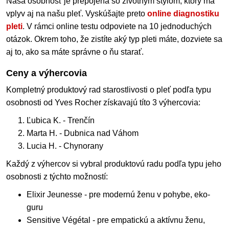
Naša osobnosť je prepojená so životným štýlom, ktorý má
vplyv aj na našu pleť. Vyskúšajte preto
online diagnostiku
pleti
. V rámci online testu odpoviete na 10 jednoduchých
otázok. Okrem toho, že zistíte aký typ pleti máte, dozviete sa
aj to, ako sa máte správne o ňu starať.
Ceny a výhercovia
Kompletný produktový rad starostlivosti o pleť podľa typu
osobnosti od Yves Rocher získavajú títo 3 výhercovia:
Ľubica K. - Trenčín
Marta H. - Dubnica nad Váhom
Lucia H. - Chynorany
Každý z výhercov si vybral produktovú radu podľa typu jeho
osobnosti z týchto možností:
Elixir Jeunesse - pre modernú ženu v pohybe, eko-
guru
Sensitive Végétal - pre empatickú a aktívnu ženu,