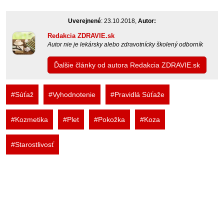
Uverejnené
: 23.10.2018,
Autor:
Redakcia ZDRAVIE.sk
Autor nie je lekársky alebo zdravotnícky školený odborník
Ďalšie články od autora Redakcia ZDRAVIE.sk
#Súťaž
#Vyhodnotenie
#Pravidlá Súťaže
#Kozmetika
#Plet
#Pokožka
#Koza
#Starostlivosť