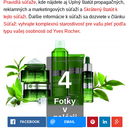
Pravidlá súťaže
, kde nájdete aj Úplný štatút propagačných,
reklamných a marketingových súťaží a
Skrátený štatút k
tejto súťaži
. Ďalšie informácie k súťaži sa dozviete v článku
Súťaž: vyhrajte komplexnú starostlivosť pre vašu pleť podľa
typu vašej osobnosti od Yves Rocher
.
4
Fotky
v
galérii
FACEBOOK
EMAIL