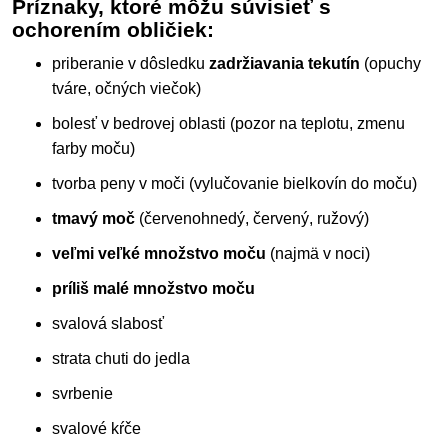
Príznaky, ktoré môžu súvisieť s
ochorením obličiek:
priberanie v dôsledku
zadržiavania tekutín
(opuchy
tváre, očných viečok)
bolesť v bedrovej oblasti (pozor na teplotu, zmenu
farby moču)
tvorba peny v moči (vylučovanie bielkovín do moču)
tmavý moč
(červenohnedý, červený, ružový)
veľmi veľké množstvo moču
(najmä v noci)
príliš malé množstvo moču
svalová slabosť
strata chuti do jedla
svrbenie
svalové kŕče