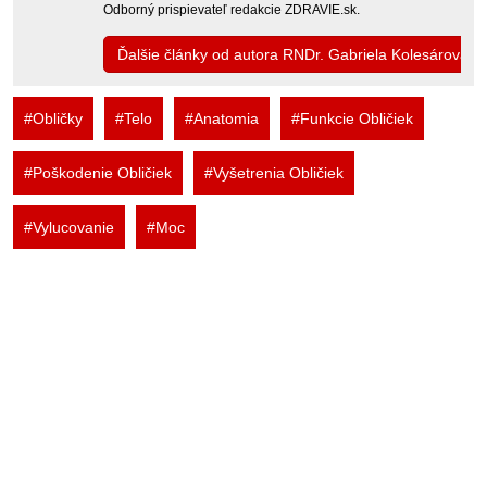
Odborný prispievateľ redakcie ZDRAVIE.sk.
Ďalšie články od autora RNDr. Gabriela Kolesárová
#Obličky
#Telo
#Anatomia
#Funkcie Obličiek
#Poškodenie Obličiek
#Vyšetrenia Obličiek
#Vylucovanie
#Moc