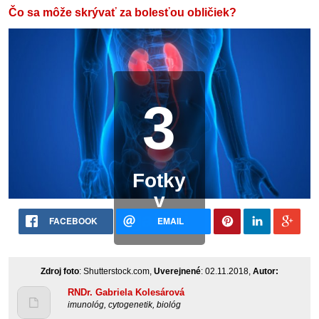
Čo sa môže skrývať za bolesťou obličiek?
3
Fotky
v
galérii
FACEBOOK
EMAIL
Zdroj foto
: Shutterstock.com,
Uverejnené
: 02.11.2018,
Autor:
RNDr. Gabriela Kolesárová
imunológ, cytogenetik, biológ