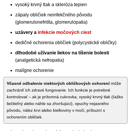
vysoký krvný tlak a skleróza tepien
zápaly obličiek neinfekčného pôvodu
(glomerulonefritíta, glomerulopatia)
uzávery a
infekcie močových ciest
dedičné ochorenia obličiek (polycystické obličky)
dlhodobé užívanie liekov na tíšenie bolesti
(analgetická nefropatia)
malígne ochorenie
Včasné odhalenie niektorých obličkových ochorení
môže
zachrániť ich zdravé fungovanie. Ich funkcie je potrebné
kontrolovať – ak je prítomná cukrovka, vysoký krvný tlak (ťažko
liečiteľný alebo náhle sa zhoršujúci), opuchy nejasného
pôvodu, nález krvi alebo bielkoviny v moči, príbuzní s
ochorením obličiek.