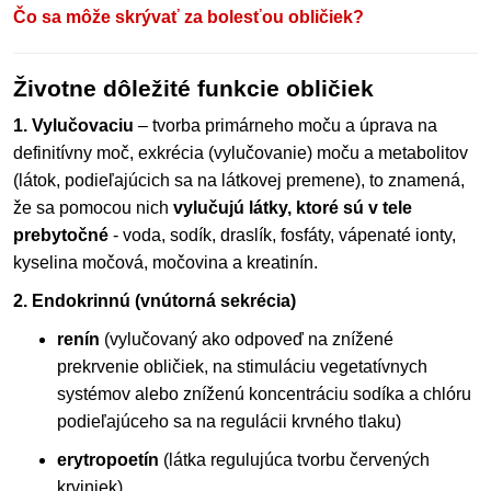
Čo sa môže skrývať za bolesťou obličiek?
Životne dôležité funkcie obličiek
1. Vylučovaciu
– tvorba primárneho moču a úprava na
definitívny moč, exkrécia (vylučovanie) moču a metabolitov
(látok, podieľajúcich sa na látkovej premene), to znamená,
že sa pomocou nich
vylučujú látky, ktoré sú v tele
prebytočné
- voda, sodík, draslík, fosfáty, vápenaté ionty,
kyselina močová, močovina a kreatinín.
2. Endokrinnú (vnútorná sekrécia)
renín
(vylučovaný ako odpoveď na znížené
prekrvenie obličiek, na stimuláciu vegetatívnych
systémov alebo zníženú koncentráciu sodíka a chlóru
podieľajúceho sa na regulácii krvného tlaku)
erytropoetín
(látka regulujúca tvorbu červených
krviniek)