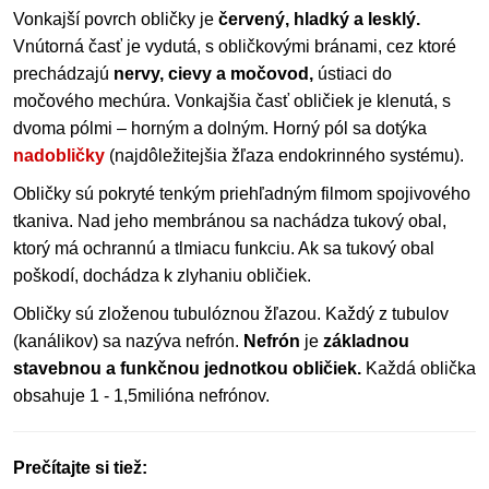
Vonkajší povrch obličky je
červený, hladký a lesklý.
Vnútorná časť je vydutá, s obličkovými bránami, cez ktoré
prechádzajú
nervy, cievy a močovod,
ústiaci do
močového mechúra. Vonkajšia časť obličiek je klenutá, s
dvoma pólmi – horným a dolným. Horný pól sa dotýka
nadobličky
(najdôležitejšia žľaza endokrinného systému).
Obličky sú pokryté tenkým priehľadným filmom spojivového
tkaniva. Nad jeho membránou sa nachádza tukový obal,
ktorý má ochrannú a tlmiacu funkciu. Ak sa tukový obal
poškodí, dochádza k zlyhaniu obličiek.
Obličky sú zloženou tubulóznou žľazou. Každý z tubulov
(kanálikov) sa nazýva nefrón.
Nefrón
je
základnou
stavebnou a funkčnou jednotkou obličiek.
Každá oblička
obsahuje 1 - 1,5milióna nefrónov.
Prečítajte si tiež: