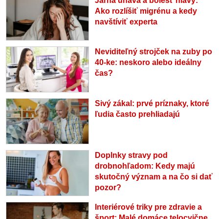
Jarná únava a bolesť hlavy:
Ako rozlíšiť migrénu a kedy
navštíviť experta
Neviditeľný strojček na zuby po
40-ke: neskoro alebo ideálny
čas?
Sivý zákal: prvé príznaky, ktoré
ľudia často prehliadajú
Doplnky stravy pod
drobnohľadom: Kedy majú
skutočný význam a na čo si dať
pozor?
Interiérové triky pre zdravie a
šport: Malé domáce telocvične