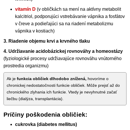
vitamín D
(v obličkách sa mení na aktívny metabolit
kalcitriol, podporujúci vstrebávanie vápnika a fosfátov
v čreve a podieľajúci sa na riadení metabolizmu
vápnika v kostiach)
3. Riadenie objemu krvi a krvného tlaku
4. Udržiavanie acidobázickej rovnováhy a homeostázy
(fyziologické procesy udržiavajúce rovnováhu vnútorného
prostredia organizmu)
Ak je
funkcia obličiek dlhodobo znížená,
hovoríme o
chronickej nedostatočnosti funkcie obličiek. Môže prejsť až do
chronického zlyhania ich funkcie. Vtedy je nevyhnutné začať
liečbu (dialýza, transplantácia).
Príčiny poškodenia obličiek:
cukrovka (diabetes mellitus)