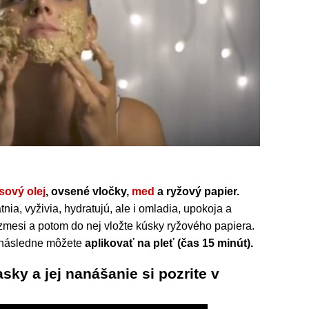
sový olej
, ovsené vločky,
med
a ryžový papier.
tnia, vyživia, hydratujú, ale i omladia, upokoja a
 zmesi a potom do nej vložte kúsky ryžového papiera.
následne môžete
aplikovať na pleť (čas 15 minút).
sky a jej nanášanie si pozrite v