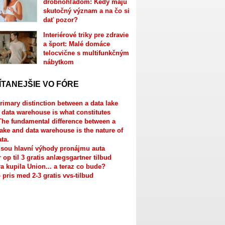
drobnohľadom: Kedy majú
skutočný význam a na čo si
dať pozor?
Interiérové triky pre zdravie
a šport: Malé domáce
telocvične s multifunkčným
nábytkom
ÍTANEJŠIE VO FÓRE
rimary distinction between a data lake
 data warehouse is what constitutes
The fundamental difference between a
lake and data warehouse is the nature of
ata.
jsou hlavní výhody pronájmu auta
r op til 3 gratis anlægsgartner tilbud
a kupila Union... a teraz co bude?
 pris med 2-3 gratis vvs-tilbud