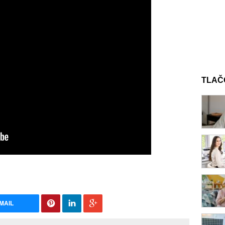
TLAČ
MAIL