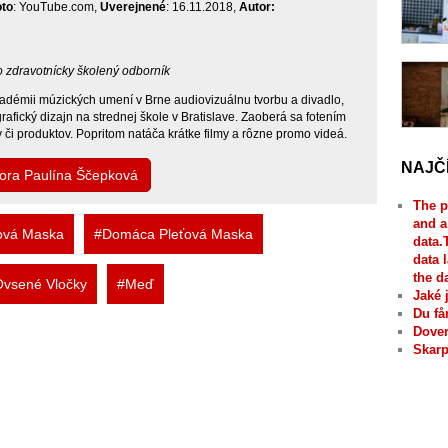
oto
: YouTube.com,
Uverejnené
: 16.11.2018,
Autor:
bo zdravotnícky školený odborník
adémii múzických umení v Brne audiovizuálnu tvorbu a divadlo,
afický dizajn na strednej škole v Bratislave. Zaoberá sa fotením
v či produktov. Popritom natáča krátke filmy a rôzne promo videá.
NAJČ
tora Paulína Ščepková
The p
and a
ová Maska
#Domáca Pleťová Maska
data.
data 
the d
vsené Vločky
#Meď
Jaké 
Du få
Dover
Skarp