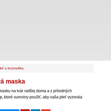
leť a kozmetika
vá maska
i masku na tvár radšej doma a z prírodných
, ktoré suroviny použiť, aby vaša pleť vyzerala