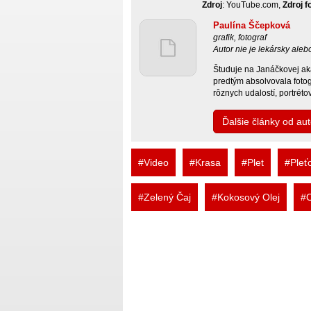
Zdroj
: YouTube.com,
Zdroj f
Paulína Ščepková
grafik, fotograf
Autor nie je lekársky ale
Študuje na Janáčkovej ak
predtým absolvovala fotogr
rôznych udalostí, portréto
Ďalšie články od au
#Video
#Krasa
#Plet
#Pleť
#Zelený Čaj
#Kokosový Olej
#O