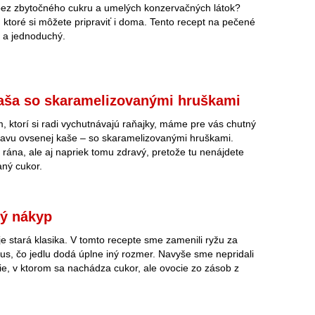
bez zbytočného cukru a umelých konzervačných látok?
, ktoré si môžete pripraviť i doma. Tento recept na pečené
ý a jednoduchý.
aša so skaramelizovanými hruškami
ým, ktorí si radi vychutnávajú raňajky, máme pre vás chutný
ravu ovsenej kaše – so skaramelizovanými hruškami.
o rána, ale aj napriek tomu zdravý, pretože tu nenájdete
aný cukor.
ý nákyp
e stará klasika. V tomto recepte sme zamenili ryžu za
us, čo jedlu dodá úplne iný rozmer. Navyše sme nepridali
e, v ktorom sa nachádza cukor, ale ovocie zo zásob z