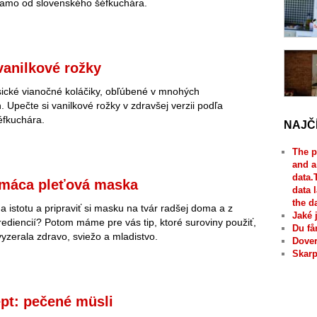
riamo od slovenského šéfkuchára.
vanilkové rožky
sické vianočné koláčiky, obľúbené v mnohých
 Upečte si vanilkové rožky v zdravšej verzii podľa
éfkuchára.
NAJČ
The p
and a
data.
omáca pleťová maska
data 
the d
a istotu a pripraviť si masku na tvár radšej doma a z
Jaké 
rediencií? Potom máme pre vás tip, ktoré suroviny použiť,
Du få
vyzerala zdravo, sviežo a mladistvo.
Dover
Skarp
pt: pečené müsli