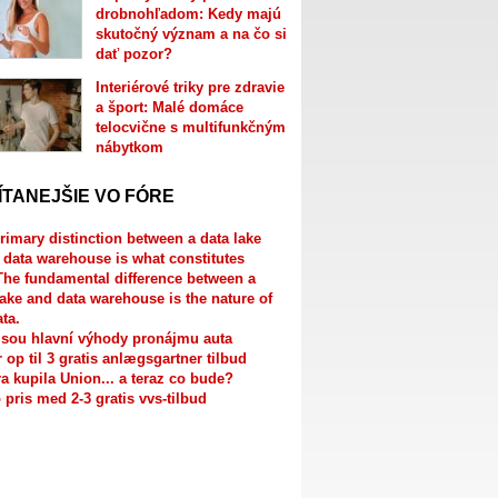
drobnohľadom: Kedy majú
skutočný význam a na čo si
dať pozor?
Interiérové triky pre zdravie
a šport: Malé domáce
telocvične s multifunkčným
nábytkom
ÍTANEJŠIE VO FÓRE
rimary distinction between a data lake
 data warehouse is what constitutes
The fundamental difference between a
lake and data warehouse is the nature of
ata.
jsou hlavní výhody pronájmu auta
r op til 3 gratis anlægsgartner tilbud
a kupila Union... a teraz co bude?
 pris med 2-3 gratis vvs-tilbud