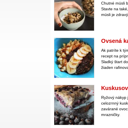
Chutné müsli 
Stavte na také
müsli je zdrav
Ovsená k
Ak patríte k t
recept na príp
Sladký štart d
žiaden rafinov
Kuskusov
Ryžový nákyp j
celozrnný kusk
zavárané ovoci
mrazničky.