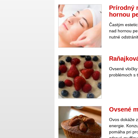
Prírodný 
hornou p
Častým esteti
nad hornou per
nutné odstráni
Raňajkov
Ovsené vločky 
problémoch s t
Ovsené mu
Ovos dokáže za
energie. Konzu
pomáha pri pro