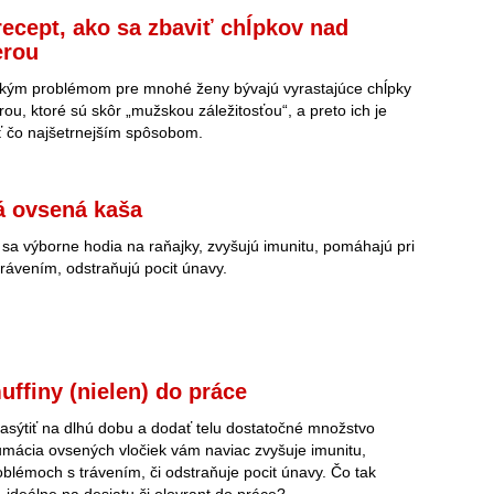
recept, ako sa zbaviť chĺpkov nad
erou
ckým problémom pre mnohé ženy bývajú vyrastajúce chĺpky
ou, ktoré sú skôr „mužskou záležitosťou“, a preto ich je
ť čo najšetrnejším spôsobom.
á ovsená kaša
sa výborne hodia na raňajky, zvyšujú imunitu, pomáhajú pri
rávením, odstraňujú pocit únavy.
ffiny (nielen) do práce
sýtiť na dlhú dobu a dodať telu dostatočné množstvo
mácia ovsených vločiek vám naviac zvyšuje imunitu,
blémoch s trávením, či odstraňuje pocit únavy. Čo tak