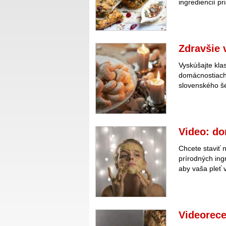
ingrediencií p
Zdravšie 
Vyskúšajte kla
domácnostiach.
slovenského š
Video: d
Chcete staviť n
prírodných ing
aby vaša pleť 
Videorece