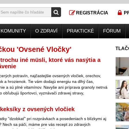
REGISTRÁCIA
P
KOMUNITY
O ZDRAVÍ
PRAKTICKÉ
FÓRUM
čkou 'Ovsené Vločky'
TLAČ
 trochu iné müsli, ktoré vás nasýtia a
ávenie
cerých potravín, najčastejšie ovsených vločiek, orechov,
 a hrozienok. Tie vám dodajú energiu na dlhý čas,
nie a sú plné vitamínov. Navyše ani príprava granoly netrvá
lo obľubujú športovci, vyznávači zdravej stravy,
keksíky z ovsených vločiek
atky "dzobkať" pri rozprávkach a posedeniach s blízkymi aj
? Nech sa páči, máme pre vás recept zo zdravých