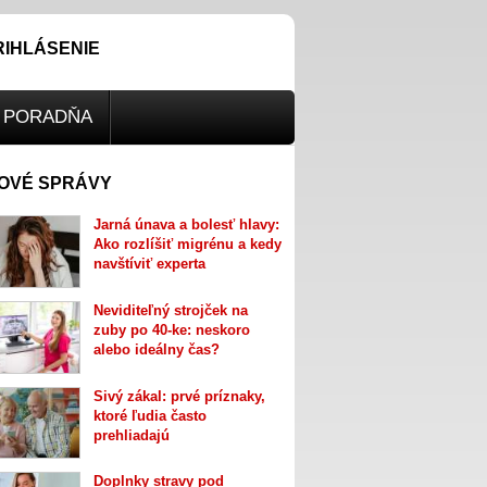
RIHLÁSENIE
PORADŇA
OVÉ SPRÁVY
Jarná únava a bolesť hlavy:
Ako rozlíšiť migrénu a kedy
navštíviť experta
Neviditeľný strojček na
zuby po 40-ke: neskoro
alebo ideálny čas?
Sivý zákal: prvé príznaky,
ktoré ľudia často
prehliadajú
Doplnky stravy pod