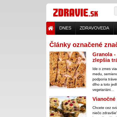
DNES
ZDRAVOVEDA
Články označené zna
Granola -
zlepšia tr
Ide o zmes via
medu, semienok
podporia tráve
dlho a toto jed
vegetariáni...
Vianočné 
Chcete cez svi
niečo zdravšie