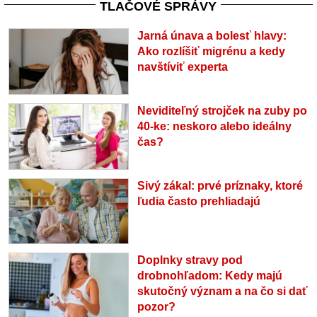
TLAČOVÉ SPRÁVY
Jarná únava a bolesť hlavy:
Ako rozlíšiť migrénu a kedy
navštíviť experta
Neviditeľný strojček na zuby po
40-ke: neskoro alebo ideálny
čas?
Sivý zákal: prvé príznaky, ktoré
ľudia často prehliadajú
Doplnky stravy pod
drobnohľadom: Kedy majú
skutočný význam a na čo si dať
pozor?