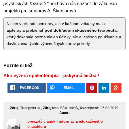
psychických ťažkostí,“
necháva nás nazrieť do zákulisia
projektu pre seniorov A. Škriniarová.
Nielen v prípade seniorov, ale v každom veku by mala
apiterapia prebiehať
pod dohľadom skúseného terapeuta,
ktorý dokonale pozná nielen účinky, ale aj spôsob používania a
dávkovania týchto výnimočných darov prírody.
Pozrite si tiež:
Ako vyzerá speleoterapia - jaskynná liečba?
FACEBOOK
EMAIL
Zdroj
: Trumpeter.sk ,
Zdroj foto
: Súkr. archív,
Uverejnené
: 26.08.2019,
Autor:
prevzatý článok - informácia edukatívneho
charakteru