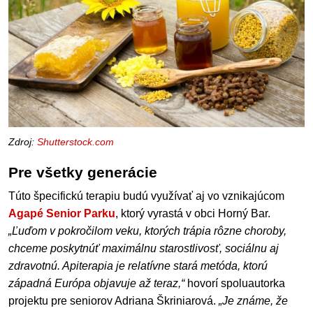
Zdroj:
Shutterstock.com
Pre všetky generácie
Túto špecifickú terapiu budú využívať aj vo vznikajúcom
Agapé Senior Parku
, ktorý vyrastá v obci Horný Bar.
„Ľuďom v pokročilom veku, ktorých trápia rôzne choroby,
chceme poskytnúť maximálnu starostlivosť, sociálnu aj
zdravotnú. Apiterapia je relatívne stará metóda, ktorú
západná Európa objavuje až teraz,“
hovorí spoluautorka
projektu pre seniorov Adriana Škriniarová.
„Je známe, že