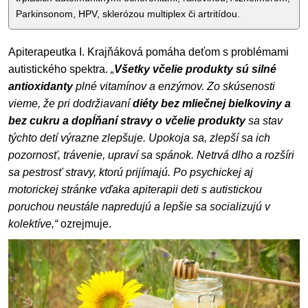
Parkinsonom, HPV, sklerózou multiplex či artritídou.
Apiterapeutka I. Krajňáková pomáha deťom s problémami
autistického spektra.
„
Všetky včelie produkty sú silné
antioxidanty
plné vitamínov a enzýmov. Zo skúsenosti
vieme, že pri dodržiavaní
diéty bez mliečnej bielkoviny a
bez cukru a dopĺňaní stravy o včelie produkty
sa stav
týchto detí výrazne zlepšuje. Upokoja sa, zlepší sa ich
pozornosť, trávenie, upraví sa spánok. Netrvá dlho a rozšíri
sa pestrosť stravy, ktorú prijímajú. Po psychickej aj
motorickej stránke vďaka apiterapii deti s autistickou
poruchou neustále napredujú a lepšie sa socializujú v
kolektíve,“
ozrejmuje.