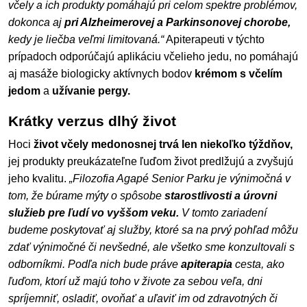
včely a ich produkty pomáhajú pri celom spektre problémov,
dokonca aj
pri Alzheimerovej a Parkinsonovej chorobe,
kedy je liečba veľmi limitovaná.“
Apiterapeuti v týchto
prípadoch odporúčajú aplikáciu včelieho jedu, no pomáhajú
aj masáže biologicky aktívnych bodov
krémom s včelím
jedom
a
užívanie pergy.
Krátky verzus dlhý život
Hoci
život včely medonosnej trvá len niekoľko týždňov,
jej produkty preukázateľne ľuďom život predlžujú a zvyšujú
jeho kvalitu.
„Filozofia Agapé Senior Parku je výnimočná v
tom, že búrame mýty o spôsobe
starostlivosti a úrovni
služieb pre ľudí vo vyššom veku.
V tomto zariadení
budeme poskytovať aj služby, ktoré sa na prvý pohľad môžu
zdať výnimočné či nevšedné, ale všetko sme konzultovali s
odborníkmi. Podľa nich bude práve
apiterapia
cesta, ako
ľuďom, ktorí už majú toho v živote za sebou veľa, dni
spríjemniť, osladiť, ovoňať a uľaviť im od zdravotných či