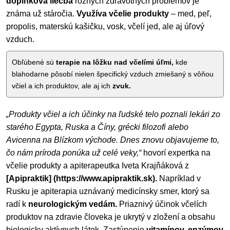
doplnková liečba
rôznych zdravotných problémov je
známa už stáročia.
Využíva včelie produkty
– med, peľ,
propolis, materskú kašičku, vosk, včelí jed, ale aj úľový
vzduch.
Obľúbené sú
terapie na lôžku nad včelími úľmi,
kde
blahodarne pôsobí nielen špecifický vzduch zmiešaný s vôňou
včiel a ich produktov, ale aj ich
zvuk.
„Produkty včiel a ich účinky na ľudské telo poznali lekári zo
starého Egypta, Ruska a Číny, grécki filozofi alebo
Avicenna na Blízkom východe. Dnes znovu objavujeme to,
čo nám príroda ponúka už celé veky,“
hovorí expertka na
včelie produkty a apiterapeutka Iveta Krajňáková z
[Apipraktik] (https://www.apipraktik.sk).
Napríklad v
Rusku je apiterapia uznávaný medicínsky smer, ktorý sa
radí k
neurologickým vedám.
Priaznivý účinok včelích
produktov na zdravie človeka je ukrytý v zložení a obsahu
biologicky aktívnych látok. Zastúpenie
vitamínov, enzýmov