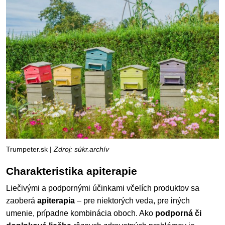
Trumpeter.sk |
Zdroj: súkr.archív
Charakteristika apiterapie
Liečivými a podpornými účinkami včelích produktov sa
zaoberá
apiterapia
– pre niektorých veda, pre iných
umenie, prípadne kombinácia oboch. Ako
podporná či