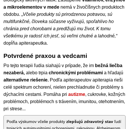
a mikroelementov v mede
nemá v živočíšnych produktoch
obdobu. „
Včelie produkty sú prirodzenou potravou, sú
multifunkčné, človeka súčasne vyživujú, spoľahlivo ho
chránia pred chorobami a predlžujú mu život. K tomu
všetkému je radosť ich jesť, sú veľmi chutné a lahodné,“
dopĺňa apiterapeutka.
Potvrdené praxou a vedcami
Po tejto terapii ľudia siahajú v prípade, že im
bežná liečba
nezaberá,
alebo trpia
chronickými problémami
a hľadajú
alternatívne riešenie.
Podľa apiterapeutov apiterapia rieši
celé spektrum ochorení, nielen prechladnutie či problémy s
dýchacími cestami. Pomáha pri
autizme
, cukrovke, kožných
problémoch, problémoch s trávením, imunitou, otehotnením,
pri strese...
Podľa výskumov včelie produkty
zlepšujú zdravotný stav
ľudí
trpiacich autoimunitnými ochoreniami, rakovinou, Alzheimerom,