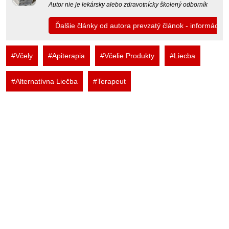
Autor nie je lekársky alebo zdravotnícky školený odborník
Ďalšie články od autora prevzatý článok - informácia
#Včely
#Apiterapia
#Včelie Produkty
#Liecba
#Alternatívna Liečba
#Terapeut