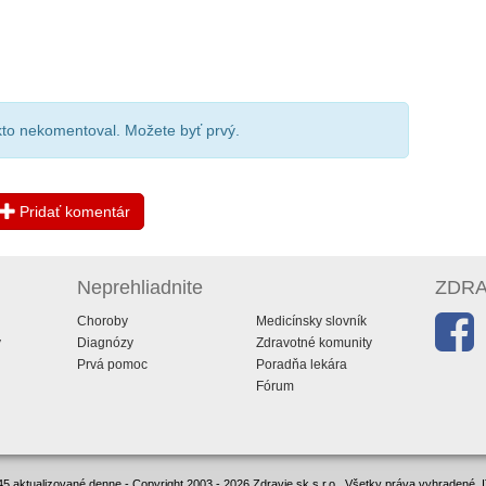
ikto nekomentoval. Možete byť prvý.
Pridať komentár
Neprehliadnite
ZDRAV
Choroby
Medicínsky slovník
y
Diagnózy
Zdravotné komunity
Prvá pomoc
Poradňa lekára
Fórum
5 aktualizované denne - Copyright 2003 - 2026 Zdravie.sk s.r.o., Všetky práva vyhradené.