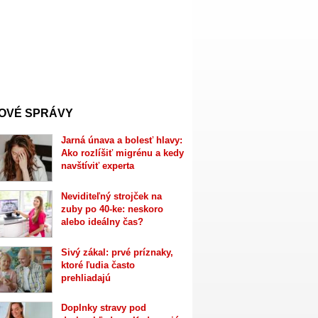
OVÉ SPRÁVY
Jarná únava a bolesť hlavy:
Ako rozlíšiť migrénu a kedy
navštíviť experta
Neviditeľný strojček na
zuby po 40-ke: neskoro
alebo ideálny čas?
Sivý zákal: prvé príznaky,
ktoré ľudia často
prehliadajú
Doplnky stravy pod