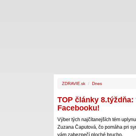
ZDRAVIE.sk
Dnes
TOP články 8.týždňa: 
Facebooku!
Výber tých najčítanejších tém uplyn
Zuzana Čaputová, čo pomáha pri sy
vám zabezpečí ploché brucho.