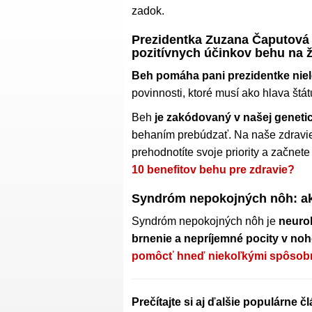
zadok.
Prezidentka Zuzana Čaputová b
pozitívnych účinkov behu na 
Beh pomáha pani prezidentke niele
povinnosti, ktoré musí ako hlava štá
Beh
je zakódovaný v našej geneti
behaním prebúdzať. Na naše zdravie 
prehodnotíte svoje priority a začnete
10 benefitov behu pre zdravie?
Syndróm nepokojných nôh: ak
Syndróm nepokojných nôh je
neurol
brnenie a nepríjemné pocity v no
pomôcť hneď niekoľkými spôsob
Prečítajte si aj ďalšie populárne č