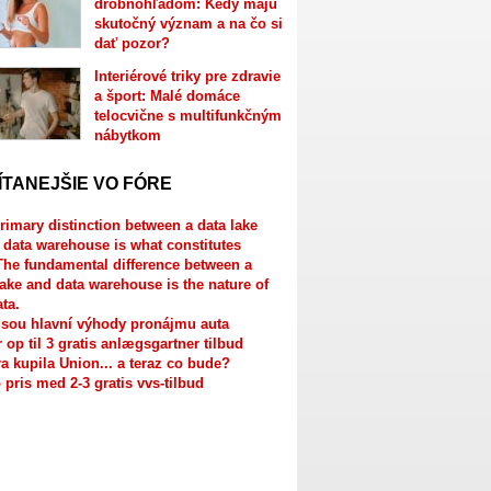
drobnohľadom: Kedy majú
skutočný význam a na čo si
dať pozor?
Interiérové triky pre zdravie
a šport: Malé domáce
telocvične s multifunkčným
nábytkom
ÍTANEJŠIE VO FÓRE
rimary distinction between a data lake
 data warehouse is what constitutes
The fundamental difference between a
lake and data warehouse is the nature of
ata.
jsou hlavní výhody pronájmu auta
r op til 3 gratis anlægsgartner tilbud
a kupila Union... a teraz co bude?
 pris med 2-3 gratis vvs-tilbud