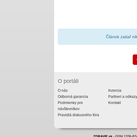
Článok zatiaľ n
O portáli
O nás
Inzercia
Odborná garancia
Partneri a odkaz
Podmienky pre
Kontakt
návštevníkov
Pravidlá diskusného fóra
ZDRAVIE.sk
- ISSN 1336-874