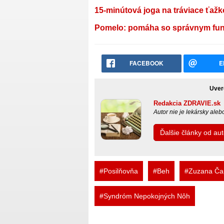
15-minútová joga na tráviace ťažk
Pomelo: pomáha so správnym fung
FACEBOOK
E
Uver
Redakcia ZDRAVIE.sk
Autor nie je lekársky ale
Ďalšie články od a
#Posilňovňa
#Beh
#Zuzana Ča
#Syndróm Nepokojných Nôh