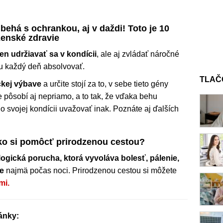
ehá s ochrankou, aj v daždi! Toto je 10
ženské zdravie
n udržiavať sa v kondícii
, ale aj zvládať náročné
tu každý deň absolvovať.
TLAČ
ckej výbave
a určite stojí za to, v sebe tieto gény
pôsobí aj nepriamo, a to tak, že vďaka behu
 o svojej kondícii uvažovať inak. Poznáte aj ďalších
o si pomôcť prirodzenou cestou?
ogická porucha, ktorá vyvoláva bolesť, pálenie,
he
najmä počas noci. Prirodzenou cestou si môžete
mi.
lánky: