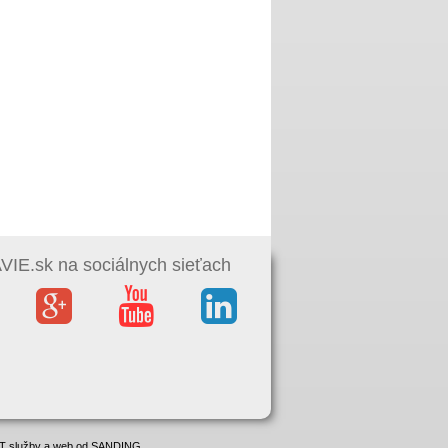
IE.sk na sociálnych sieťach
 IT služby a web od SANDING.