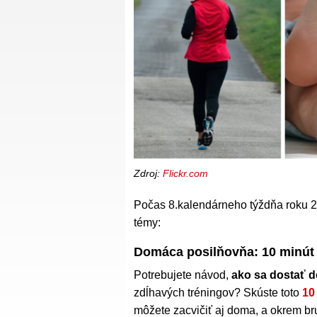
Zdroj:
Flickr.com
Počas 8.kalendárneho týždňa roku 2
témy:
Domáca posilňovňa: 10 minút 
Potrebujete návod,
ako sa dostať d
zdĺhavých tréningov? Skúste toto
10
môžete zacvičiť aj doma, a okrem bru