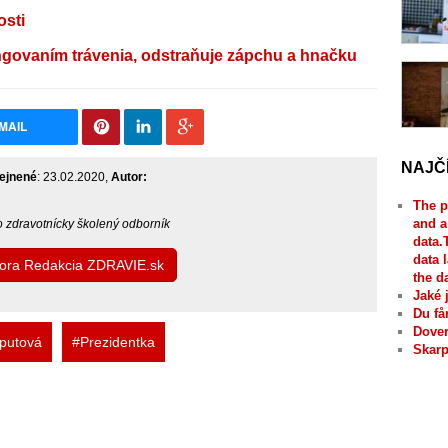
osti
ovaním trávenia, odstraňuje zápchu a hnačku
MAIL
NAJČ
ejnené
: 23.02.2020,
Autor:
The p
and a
bo zdravotnícky školený odborník
data.
data 
utora Redakcia ZDRAVIE.sk
the d
Jaké 
Du få
Dover
putová
#Prezidentka
Skarp