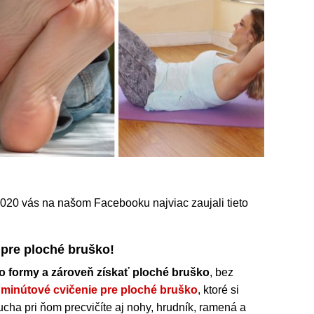
020 vás na našom Facebooku najviac zaujali tieto
pre ploché bruško!
o formy a zároveň získať ploché bruško
, bez
 minútové cvičenie pre ploché bruško
, ktoré si
cha pri ňom precvičíte aj nohy, hrudník, ramená a