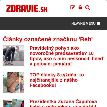
HLAVNÉ MENU
Články označené značkou 'Beh'
Pravidelný pohyb ako
novoročné predsavzatie? 10
tipov, ako s ním neskončiť hneď
v polovici januára!
TOP články 8.týždňa: to
najčítanejšie z nášho
Facebooku!
Prezidentka Zuzana Čaputová
behá s ochrankou, aj v daždi!