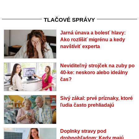
TLAČOVÉ SPRÁVY
Jarná únava a bolesť hlavy:
Ako rozlíšiť migrénu a kedy
navštíviť experta
Neviditeľný strojček na zuby po
40-ke: neskoro alebo ideálny
čas?
Sivý zákal: prvé príznaky, ktoré
ľudia často prehliadajú
Doplnky stravy pod
drobnohľadom: Kedy majú