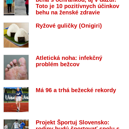
Toto je 10 pozitívnych účinkov
behu na ženské zdravie
Ryžové guličky (Onigiri)
Atletická noha: infekčný
problém bežcov
Má 96 a trhá bežecké rekordy
Projekt Športuj Slovensko:
rodiny budú športovať spolu s