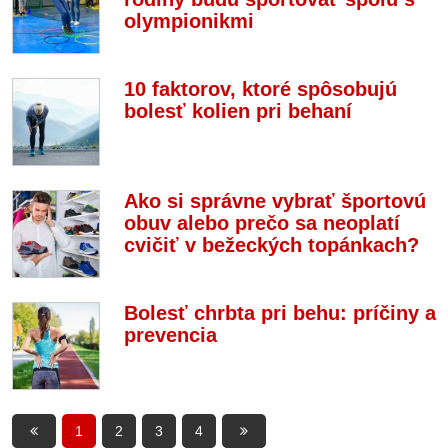
olympionikmi
10 faktorov, ktoré spôsobujú
bolesť kolien pri behaní
Ako si správne vybrať športovú
obuv alebo prečo sa neoplatí
cvičiť v bežeckých topánkach?
Bolesť chrbta pri behu: príčiny a
prevencia
1
2
3
4