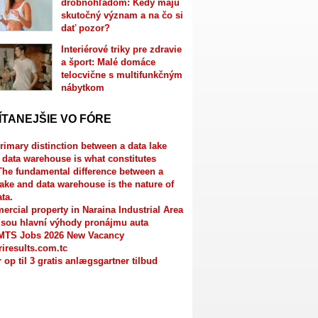
drobnohľadom: Kedy majú
skutočný význam a na čo si
dať pozor?
Interiérové triky pre zdravie
a šport: Malé domáce
telocvične s multifunkčným
nábytkom
ÍTANEJŠIE VO FÓRE
rimary distinction between a data lake
 data warehouse is what constitutes
The fundamental difference between a
lake and data warehouse is the nature of
ata.
rcial property in Naraina Industrial Area
jsou hlavní výhody pronájmu auta
MTS Jobs 2026 New Vacancy
riresults.com.tc
r op til 3 gratis anlægsgartner tilbud