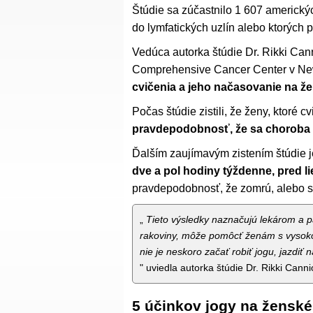
Štúdie sa zúčastnilo 1 607 americký
do lymfatických uzlín alebo ktorých 
Vedúca autorka štúdie Dr. Rikki Can
Comprehensive Cancer Center v New Y
cvičenia a jeho načasovanie na že
Počas štúdie zistili, že ženy, ktoré cv
pravdepodobnosť, že sa choroba v
Ďalším zaujímavým zistením štúdie je
dve a pol hodiny týždenne, pred li
pravdepodobnosť, že zomrú, alebo sa
„
Tieto výsledky naznačujú lekárom a pa
rakoviny, môže pomôcť ženám s vysokor
nie je neskoro začať robiť jogu, jazdiť n
" uviedla autorka štúdie Dr. Rikki Canni
5 účinkov jogy na ženské