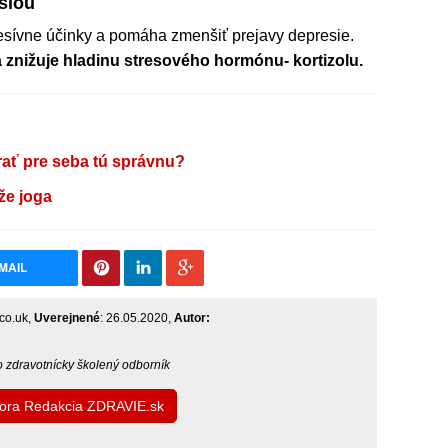
siou
resívne účinky a pomáha zmenšiť prejavy depresie.
 znižuje hladinu stresového hormónu- kortizolu.
rať pre seba tú správnu?
že joga
MAIL
.co.uk,
Uverejnené
: 26.05.2020,
Autor:
bo zdravotnícky školený odborník
utora Redakcia ZDRAVIE.sk