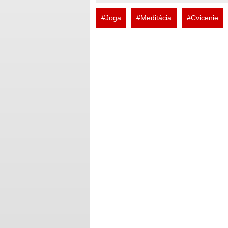
#Joga
#Meditácia
#Cvicenie