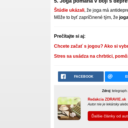
5. Joga pomáha v boji s depre
Štúdie ukázali
, že joga má antidep
Môže to byť zapríčinené tým, že
joga
Prečítajte si aj:
Chcete začať s jogou? Ako si vyb
Stres sa usádza na chrbtici, pomô
FACEBOOK
E
Zdroj
: telegraph
Redakcia ZDRAVIE.sk
Autor nie je lekársky ale
Ďalšie články od a