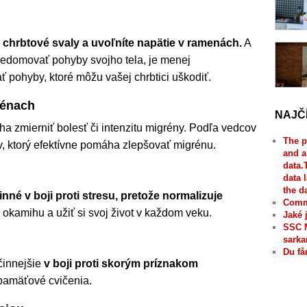
e chrbtové svaly a uvoľníte napätie v ramenách.
A
vedomovať pohyby svojho tela, je menej
pohyby, ktoré môžu vašej chrbtici uškodiť.
rénach
NAJČ
a zmierniť bolesť či intenzitu migrény. Podľa vedcov
The p
v, ktorý efektívne pomáha zlepšovať migrénu.
and a
data.
data 
the d
inné v boji proti stresu, pretože normalizuje
Comme
m okamihu a užiť si svoj život v každom veku.
Jaké 
SSC 
sarka
Du få
činnejšie
v boji proti skorým príznakom
pamäťové cvičenia.