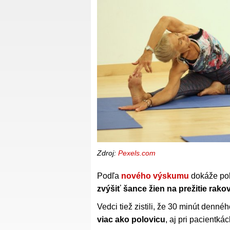
Zdroj:
Pexels.com
Podľa
nového výskumu
dokáže pol
zvýšiť šance žien na prežitie rako
Vedci tiež zistili, že 30 minút denn
viac ako polovicu
, aj pri pacientká