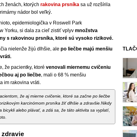
ch ženách, ktorých
rakovina prsníka
sa už rozšírila
primárny nádor bol veľký.
nioto, epidemiologička v Roswell Park
orku, si dala za cieľ zistiť vplyv
množstva
ny s rakovinou prsníka, ktoré sú vysoko rizikové.
ičia nielenže žijú dlhšie, ale
po liečbe majú menšiu
TLAČ
ráti.
, že pacientky, ktoré
venovali miernemu cvičeniu
ečbou aj po liečbe
, mali o 68 % menšiu
 im rakovina vráti.
cientom, že aj mierne cvičenie, ktoré sa začne po liečbe
izikovým karcinómom prsníka žiť dlhšie a zdravšie.Nikdy
a bicykli alebo plávať, a zdá sa, že táto aktivita sa vyplatí
,
oto.
 zdravie