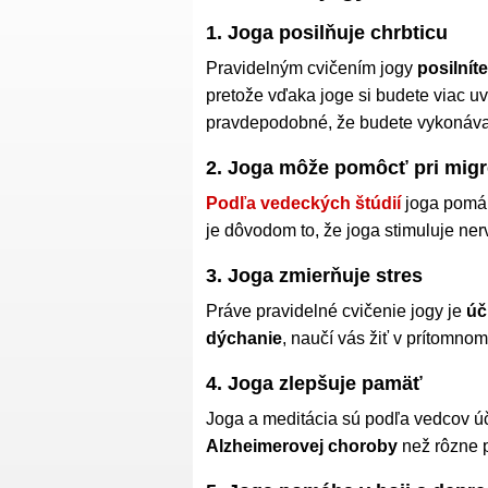
1. Joga posilňuje chrbticu
Pravidelným cvičením jogy
posilnít
pretože vďaka joge si budete viac u
pravdepodobné, že budete vykonávať 
2. Joga môže pomôcť pri mig
Podľa vedeckých štúdií
joga pomáh
je dôvodom to, že joga stimuluje ner
3. Joga zmierňuje stres
Práve pravidelné cvičenie jogy je
úč
dýchanie
, naučí vás žiť v prítomno
4. Joga zlepšuje pamäť
Joga a meditácia sú podľa vedcov ú
Alzheimerovej choroby
než rôzne 