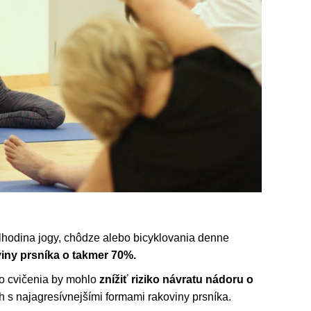
hodina jogy, chôdze alebo bicyklovania denne
viny prsníka o takmer 70%.
ého cvičenia by mohlo
znížiť riziko návratu nádoru o
ch s najagresívnejšími formami rakoviny prsníka.