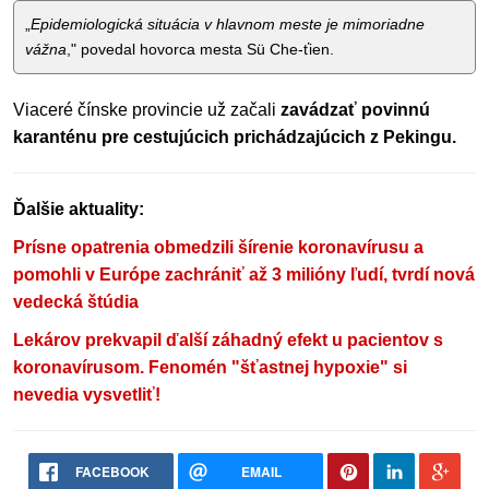
„
Epidemiologická situácia v hlavnom meste je mimoriadne
vážna
," povedal hovorca mesta Sü Che-ťien.
Viaceré čínske provincie už začali
zavádzať povinnú
karanténu pre cestujúcich prichádzajúcich z Pekingu.
Ďalšie aktuality:
Prísne opatrenia obmedzili šírenie koronavírusu a
pomohli v Európe zachrániť až 3 milióny ľudí, tvrdí nová
vedecká štúdia
Lekárov prekvapil ďalší záhadný efekt u pacientov s
koronavírusom. Fenomén "šťastnej hypoxie" si
nevedia vysvetliť!
FACEBOOK
EMAIL