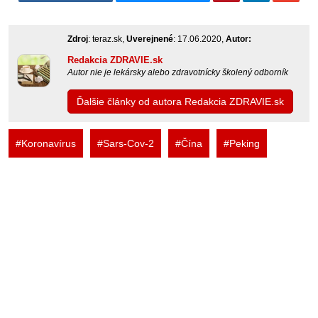
Zdroj
: teraz.sk,
Uverejnené
: 17.06.2020,
Autor:
Redakcia ZDRAVIE.sk
Autor nie je lekársky alebo zdravotnícky školený odborník
Ďalšie články od autora Redakcia ZDRAVIE.sk
#Koronavírus
#Sars-Cov-2
#Čína
#Peking