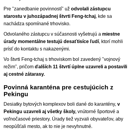
Pre "zanedbanie povinností" už
odvolali zástupcu
starostu v juhozápadnej štvrti Feng-tchaj
, kde sa
nachádza spomínané trhovisko.
Odvolaného zástupcu v súčasnosti vyšetrujú a
miestne
úrady momentálne testujú desaťtisíce ľudí
, ktorí mohli
prísť do kontaktu s nakazenými.
Vo štvrti Feng-tchaj s trhoviskom bol zavedený "vojnový
režim", pričom
ďalších 11 štvrtí úplne uzavreli a postavili
aj cestné zátarasy.
Povinná karanténa pre cestujúcich z
Pekingu
Desiatky bytových komplexov boli dané do karantény,
v
Pekingu uzavreli aj všetky školy,
vnútorné športové a
voľnočasové priestory. Úrady tiež vyzvali obyvateľov, aby
neopúšťali mesto, ak to nie je nevyhnutné.