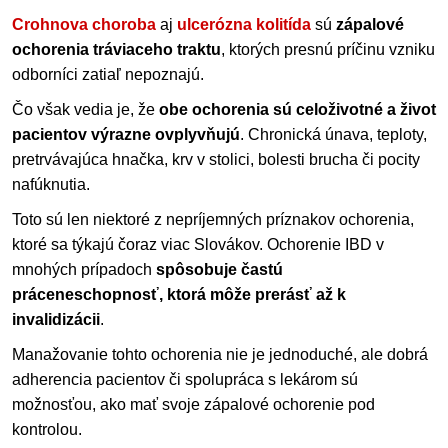
Crohnova choroba
aj
ulcerózna kolitída
sú
zápalové
ochorenia tráviaceho traktu
, ktorých presnú príčinu vzniku
odborníci zatiaľ nepoznajú.
Čo však vedia je, že
obe ochorenia sú celoživotné a život
pacientov výrazne ovplyvňujú
. Chronická únava, teploty,
pretrvávajúca hnačka, krv v stolici, bolesti brucha či pocity
nafúknutia.
Toto sú len niektoré z nepríjemných príznakov ochorenia,
ktoré sa týkajú čoraz viac Slovákov. Ochorenie IBD v
mnohých prípadoch
spôsobuje častú
práceneschopnosť, ktorá môže prerásť až k
invalidizácii
.
Manažovanie tohto ochorenia nie je jednoduché, ale dobrá
adherencia pacientov či spolupráca s lekárom sú
možnosťou, ako mať svoje zápalové ochorenie pod
kontrolou.