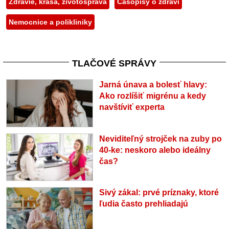
Zdravie, krása, životospráva
Časopisy o zdraví
Nemocnice a polikliniky
TLAČOVÉ SPRÁVY
Jarná únava a bolesť hlavy:
Ako rozlíšiť migrénu a kedy
navštíviť experta
Neviditeľný strojček na zuby po
40-ke: neskoro alebo ideálny
čas?
Sivý zákal: prvé príznaky, ktoré
ľudia často prehliadajú