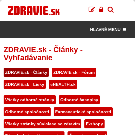
HLAVNÉ MENU
ZDRAVIE.sk - Články -
Vyhľadávanie
ZDRAVIE.sk - Články
ZDRAVIE.sk - Fórum
ZDRAVIE.sk - Lieky
eHEALTH.sk
Všetky odborné stránky
Odborné časopisy
Odborné spoločnosti
Farmaceutické spoločnosti
Všetky stránky súviciace so zdravím
E-shopy