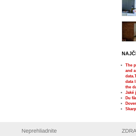
NAJČ
The p
and a
data.
data 
the d
Jaké 
Du få
Dover
Skarp
Neprehliadnite
ZDRAV