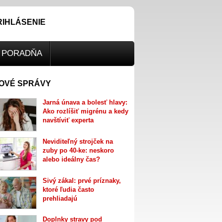
RIHLÁSENIE
PORADŇA
OVÉ SPRÁVY
Jarná únava a bolesť hlavy:
Ako rozlíšiť migrénu a kedy
navštíviť experta
Neviditeľný strojček na
zuby po 40-ke: neskoro
alebo ideálny čas?
Sivý zákal: prvé príznaky,
ktoré ľudia často
prehliadajú
Doplnky stravy pod