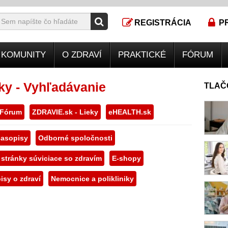
REGISTRÁCIA
P
KOMUNITY
O ZDRAVÍ
PRAKTICKÉ
FÓRUM
ky - Vyhľadávanie
TLAČ
 Fórum
ZDRAVIE.sk - Lieky
eHEALTH.sk
asopisy
Odborné spoločnosti
 stránky súviciace so zdravím
E-shopy
isy o zdraví
Nemocnice a polikliniky