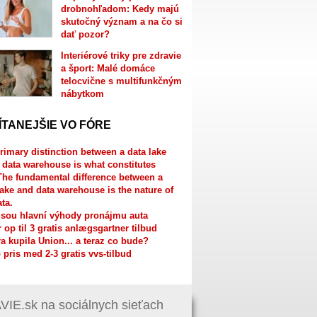
drobnohľadom: Kedy majú
skutočný význam a na čo si
dať pozor?
Interiérové triky pre zdravie
a šport: Malé domáce
telocvične s multifunkčným
nábytkom
ÍTANEJŠIE VO FÓRE
rimary distinction between a data lake
 data warehouse is what constitutes
The fundamental difference between a
lake and data warehouse is the nature of
ata.
jsou hlavní výhody pronájmu auta
r op til 3 gratis anlægsgartner tilbud
a kupila Union... a teraz co bude?
 pris med 2-3 gratis vvs-tilbud
IE.sk na sociálnych sieťach