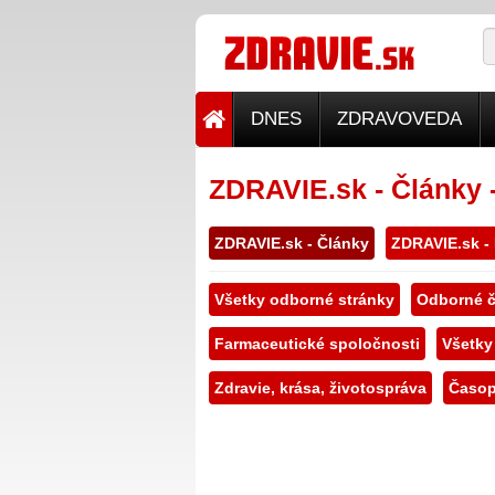
DNES
ZDRAVOVEDA
ZDRAVIE.sk - Články 
ZDRAVIE.sk - Články
ZDRAVIE.sk -
Všetky odborné stránky
Odborné č
Farmaceutické spoločnosti
Všetky
Zdravie, krása, životospráva
Časop