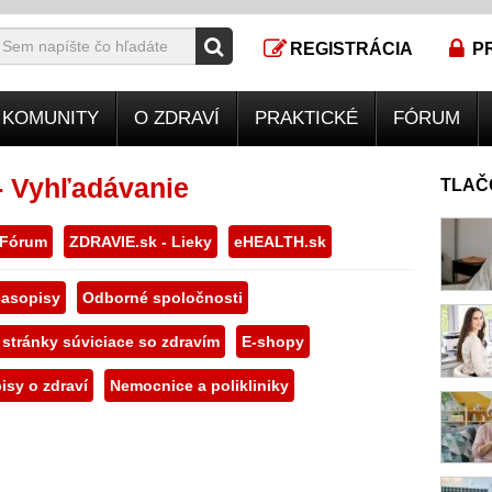
REGISTRÁCIA
P
KOMUNITY
O ZDRAVÍ
PRAKTICKÉ
FÓRUM
- Vyhľadávanie
TLAČ
 Fórum
ZDRAVIE.sk - Lieky
eHEALTH.sk
asopisy
Odborné spoločnosti
 stránky súviciace so zdravím
E-shopy
isy o zdraví
Nemocnice a polikliniky