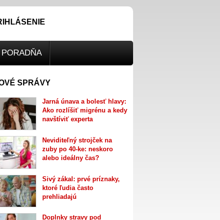
RIHLÁSENIE
PORADŇA
OVÉ SPRÁVY
Jarná únava a bolesť hlavy:
Ako rozlíšiť migrénu a kedy
navštíviť experta
Neviditeľný strojček na
zuby po 40-ke: neskoro
alebo ideálny čas?
Sivý zákal: prvé príznaky,
ktoré ľudia často
prehliadajú
Doplnky stravy pod