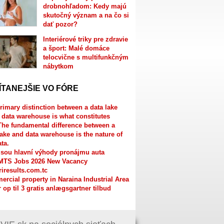
drobnohľadom: Kedy majú
skutočný význam a na čo si
dať pozor?
Interiérové triky pre zdravie
a šport: Malé domáce
telocvične s multifunkčným
nábytkom
ÍTANEJŠIE VO FÓRE
rimary distinction between a data lake
 data warehouse is what constitutes
The fundamental difference between a
lake and data warehouse is the nature of
ata.
jsou hlavní výhody pronájmu auta
MTS Jobs 2026 New Vacancy
riresults.com.tc
rcial property in Naraina Industrial Area
r op til 3 gratis anlægsgartner tilbud