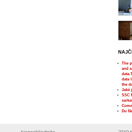
NAJČ
The p
and a
data.
data 
the d
Jaké 
SSC 
sarka
Comme
Du få