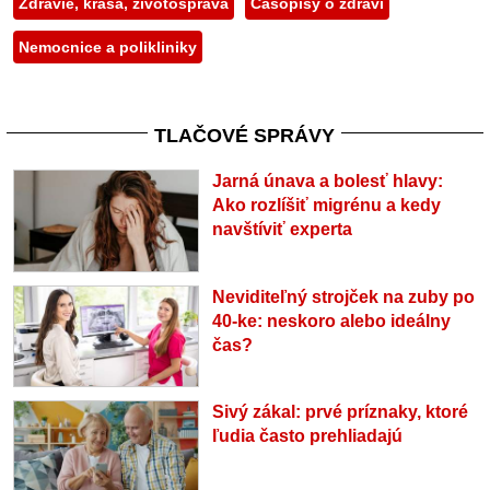
Zdravie, krása, životospráva
Časopisy o zdraví
Nemocnice a polikliniky
TLAČOVÉ SPRÁVY
Jarná únava a bolesť hlavy:
Ako rozlíšiť migrénu a kedy
navštíviť experta
Neviditeľný strojček na zuby po
40-ke: neskoro alebo ideálny
čas?
Sivý zákal: prvé príznaky, ktoré
ľudia často prehliadajú