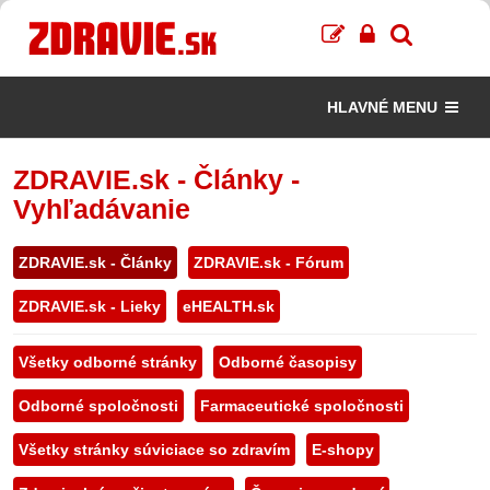
HLAVNÉ MENU
ZDRAVIE.sk - Články -
Vyhľadávanie
ZDRAVIE.sk - Články
ZDRAVIE.sk - Fórum
ZDRAVIE.sk - Lieky
eHEALTH.sk
Všetky odborné stránky
Odborné časopisy
Odborné spoločnosti
Farmaceutické spoločnosti
Všetky stránky súviciace so zdravím
E-shopy