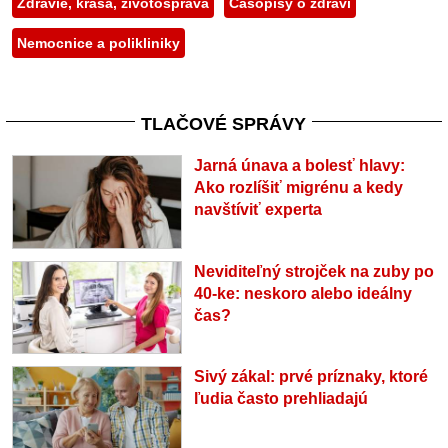
Zdravie, krása, životospráva
Časopisy o zdraví
Nemocnice a polikliniky
TLAČOVÉ SPRÁVY
Jarná únava a bolesť hlavy:
Ako rozlíšiť migrénu a kedy
navštíviť experta
Neviditeľný strojček na zuby po
40-ke: neskoro alebo ideálny
čas?
Sivý zákal: prvé príznaky, ktoré
ľudia často prehliadajú