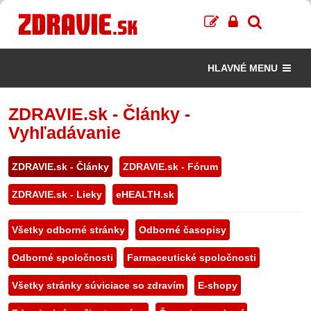
HLAVNÉ MENU
ZDRAVIE.sk - Články -
Vyhľadávanie
ZDRAVIE.sk - Články
ZDRAVIE.sk - Fórum
ZDRAVIE.sk - Lieky
eHEALTH.sk
Všetky odborné stránky
Odborné časopisy
Odborné spoločnosti
Farmaceutické spoločnosti
Všetky stránky súviciace so zdravím
E-shopy