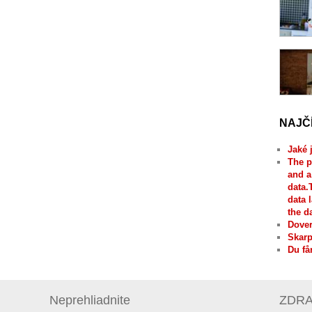
NAJČ
Jaké 
The p
and a
data.
data 
the d
Dover
Skarp
Du få
Neprehliadnite
ZDRAV