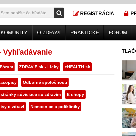
REGISTRÁCIA
P
KOMUNITY
O ZDRAVÍ
PRAKTICKÉ
FÓRUM
- Vyhľadávanie
TLAČ
 Fórum
ZDRAVIE.sk - Lieky
eHEALTH.sk
asopisy
Odborné spoločnosti
 stránky súviciace so zdravím
E-shopy
isy o zdraví
Nemocnice a polikliniky