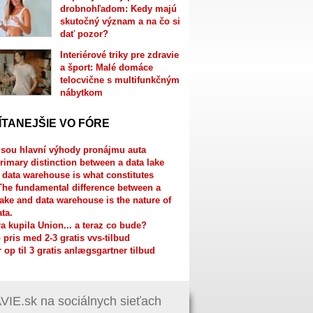
drobnohľadom: Kedy majú
skutočný význam a na čo si
dať pozor?
Interiérové triky pre zdravie
a šport: Malé domáce
telocvične s multifunkčným
nábytkom
ÍTANEJŠIE VO FÓRE
jsou hlavní výhody pronájmu auta
rimary distinction between a data lake
 data warehouse is what constitutes
The fundamental difference between a
lake and data warehouse is the nature of
ata.
a kupila Union... a teraz co bude?
 pris med 2-3 gratis vvs-tilbud
r op til 3 gratis anlægsgartner tilbud
IE.sk na sociálnych sieťach