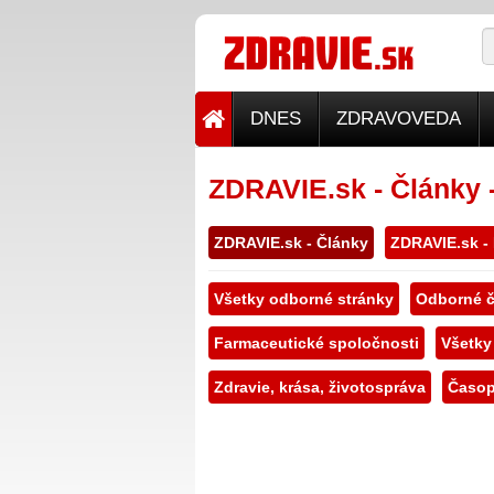
DNES
ZDRAVOVEDA
ZDRAVIE.sk - Články 
ZDRAVIE.sk - Články
ZDRAVIE.sk -
Všetky odborné stránky
Odborné č
Farmaceutické spoločnosti
Všetky
Zdravie, krása, životospráva
Časop