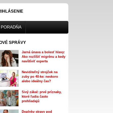
RIHLÁSENIE
PORADŇA
OVÉ SPRÁVY
Jarná únava a bolesť hlavy:
Ako rozlíšiť migrénu a kedy
navštíviť experta
Neviditeľný strojček na
zuby po 40-ke: neskoro
alebo ideálny čas?
Sivý zákal: prvé príznaky,
ktoré ľudia často
prehliadajú
Doplnky stravy pod